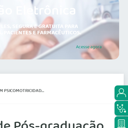
ão Eletrônica
LES, SEGURA E GRATUITA PARA
, PACIENTES E FARMACÊUTICOS.
Acesse
agora
TRICIDADE RELACIONAL
 de Pós-graduação