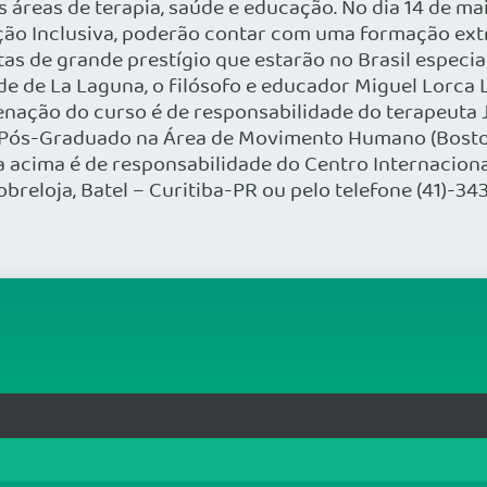
s áreas de terapia, saúde e educação. No dia 14 de ma
ção Inclusiva, poderão contar com uma formação ext
tas de grande prestígio que estarão no Brasil especi
 de La Laguna, o filósofo e educador Miguel Lorca Li
nação do curso é de responsabilidade do terapeuta J
ta Pós-Graduado na Área de Movimento Humano (Boston
ia acima é de responsabilidade do Centro Internaciona
reloja, Batel – Curitiba-PR ou pelo telefone (41)-34
rg.br
MAPA DO SITE
T
: 33.583.550/0001-30