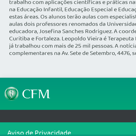
trabalho com aplicações científicas e práticas na
na Educação Infantil, Educação Especial e Educa
estas áreas. Os alunos terão aulas com especialis
aulas dois professores renomados da Universidade
educadora, Josefina Sanches Rodriguez. A coorde
Curitiba e Fortaleza. Leopoldo Vieira é Terapeu
já trabalhou com mais de 25 mil pessoas. A notíc
complementares na Av. Sete de Setembro, 4476, sob
Telefone: (61) 3445 5900
Email: cfm@portalmedico.o
Aviso de Privacidade
SGAS 616, Conjunto D, Lote 115, L2 Sul, Brasília/DF - CEP: 70200-760 - CNPJ