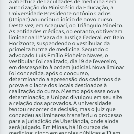
a abertura de faculdades de medicina sem
autorização do Ministério da Educação, a
Universidade Presidente Antônio Carlos
(Unipac) anunciou o início de novo curso.
Desta vez, em Araguari, no Triângulo Mineiro.
As entidades médicas, no entanto, obtiveram
liminar na 11ª Vara da Justiça Federal, em Belo
Horizonte, suspendendo o vestibular da
primeira turma de medicina. Segundo o
advogado Luís Emílio Pinheiro Naves, o
vestibular foi realizado, dia 19 de fevereiro,
em desrespeito à ordem judicial. Nova liminar
foi concedida, após o concurso,
determinando a apreensão dos cadernos de
prova e o lacre dos locais destinados à
realização do curso. Mesmo após essa nova
determinação, a Unipac divulgou em seu site
a relação dos aprovados. A universidade
tentou recorrer da decisão, mas o juiz que
concedeu as liminares transferiu o processo
para a jurisdição de Uberlândia, onde ainda
será julgado. Em Minas, há 18 cursos de
medicina: cinco em escolas públicas e 13 em