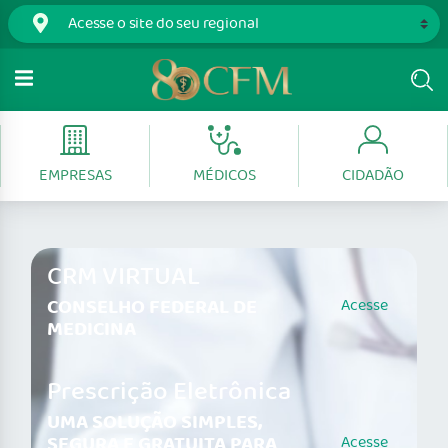
EMPRESAS
MÉDICOS
CIDADÃO
CRM VIRTUAL
CONSELHO FEDERAL DE
Acesse
MEDICINA
Prescrição Eletrônica
UMA SOLUÇÃO SIMPLES,
SEGURA E GRATUITA PARA
Acesse