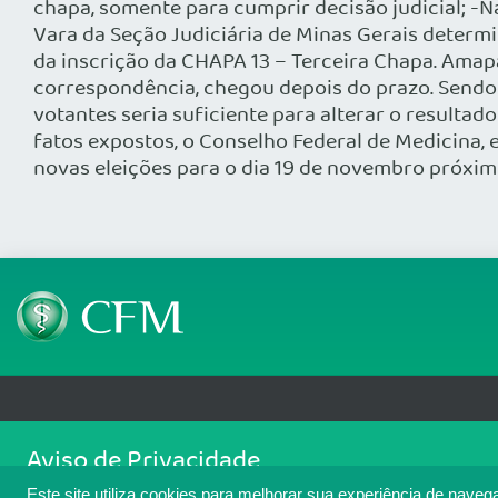
chapa, somente para cumprir decisão judicial; -Na 
Vara da Seção Judiciária de Minas Gerais determ
da inscrição da CHAPA 13 – Terceira Chapa. Amap
correspondência, chegou depois do prazo. Sendo 
votantes seria suficiente para alterar o resultad
fatos expostos, o Conselho Federal de Medicina, 
novas eleições para o dia 19 de novembro próxim
Telefone: (61) 3445 5900
Email: cfm@portalmedico.o
Aviso de Privacidade
SGAS 616, Conjunto D, Lote 115, L2 Sul, Brasília/DF - CEP: 70200-760 - CNPJ
Nós usamos cookies para melhorar sua experiência de navegaçã
Copyright 2026 CFM. Todos os direitos reservados.
Este site utiliza cookies para melhorar sua experiência de naveg