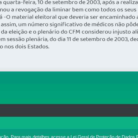
quarta-feira, 10 de setembro de 2003, após a realizaç
inou a revogação da liminar bem como todos os seus 
á -O material eleitoral que deveria ser encaminhado 
assim, um número significativo de médicos não pôde p
o da eleição e o plenário do CFM considerou injusto 
em sessão plenária, do dia 11 de setembro de 2003, 
o nos dois Estados.
rg.br
MAPA DO SITE
T
: 33.583.550/0001-30
o no portal. Ao utilizar o Portal Médico, você concorda com a p
ação.
Para mais detalhes,acesse a Lei Geral de Proteção de Dados 