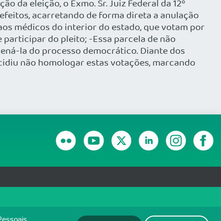
ão da eleição, o Exmo. Sr. Juiz Federal da 12º
efeitos, acarretando de forma direta a anulação
aos médicos do interior do estado, que votam por
articipar do pleito; -Essa parcela de não
aliená-la do processo democrático. Diante dos
decidiu não homologar estas votações, marcando
RANSPARÊNCIA E PRESTAÇÃO DE CONTAS
olítica de monitoramento de
ACEITO
Pessoais