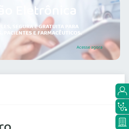
ão Eletrônica
LES, SEGURA E GRATUITA PARA
, PACIENTES E FARMACÊUTICOS.
Acesse
agora
ro