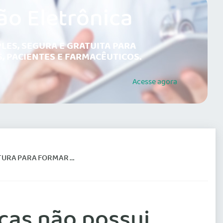
ão Eletrônica
LES, SEGURA E GRATUITA PARA
, PACIENTES E FARMACÊUTICOS.
Acesse
agora
DAMENTE OS PROFISSIONAIS
cas não possui