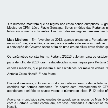
“Os números mostram que as regras não estão sendo cumpridas. O gover
Médico do CFM, Lúcio Flávio Gonzaga. Se os critérios das Portarias n
leitos em números suficientes. Em cinco dessas regiões também não h
Mais Médicos –
Em fevereiro de 2013, quando anunciou a Portaria co
negócios” que, até então, existiria para a abertura de escolas médica
a convicção do Governo sobre o fim de uma era se diluiu entre dados q
Os parâmetros constantes na Portaria 2/2013 valeriam para os estabel
partir de julho de 2013 foram estabelecidas novas regras pela Portar
escolas médicas, que passaram a ser escolhidos por meio de editais. “
Antônio Celso Nassif. E não foram.
Diante do impasse, o Governo mudou os critérios sem o alarde feito na
contidas nas normas anteriores. De acordo com levantamento do CFM,
atenderiam o critério de alunos versus o número de leitos. E 12 deles 
Agora, os municípios selecionados de acordo pelas regras do Mais Médi
com a Portaria 2/2013 continuam, em tese, obrigadas a atender os requ
Nassif.