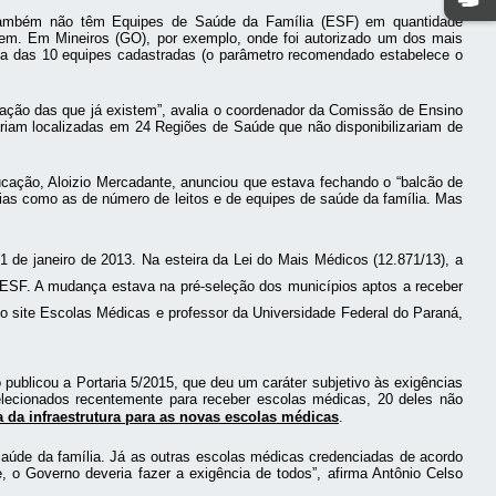
ambém não têm Equipes de Saúde da Família (ESF) em quantidade
agem. Em Mineiros (GO), por exemplo, onde foi autorizado um dos mais
ma das 10 equipes cadastradas (o parâmetro recomendado estabelece o
zação das que já existem”, avalia o coordenador da Comissão de Ensino
ariam localizadas em 24 Regiões de Saúde que não disponibilizariam de
ucação, Aloizio Mercadante, anunciou que estava fechando o “balcão de
cias como as de número de leitos e de equipes de saúde da família. Mas
 de janeiro de 2013. Na esteira da Lei do Mais Médicos (12.871/13), a
e ESF. A mudança estava na pré-seleção dos municípios aptos a receber
do site Escolas Médicas e professor da Universidade Federal do Paraná,
publicou a Portaria 5/2015, que deu um caráter subjetivo às exigências
elecionados recentemente para receber escolas médicas, 20 deles não
a da infraestrutura para as novas escolas médicas
.
 saúde da família. Já as outras escolas médicas credenciadas de acordo
e, o Governo deveria fazer a exigência de todos”, afirma Antônio Celso