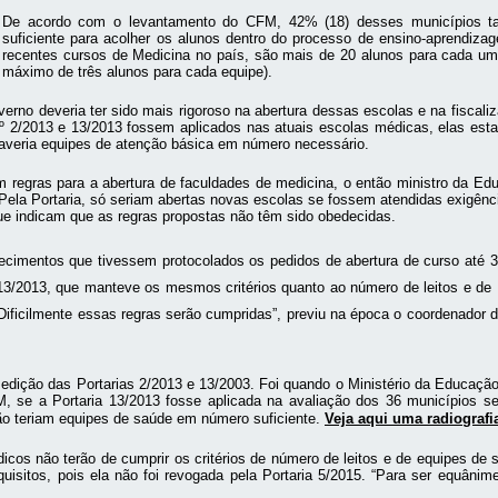
De acordo com o levantamento do CFM, 42% (18) desses municípios t
suficiente para acolher os alunos dentro do processo de ensino-aprendiz
recentes cursos de Medicina no país, são mais de 20 alunos para cada u
máximo de três alunos para cada equipe).
no deveria ter sido mais rigoroso na abertura dessas escolas e na fiscali
º 2/2013 e 13/2013 fossem aplicados nas atuais escolas médicas, elas est
averia equipes de atenção básica em número necessário.
m regras para a abertura de faculdades de medicina, o então ministro da Ed
s. Pela Portaria, só seriam abertas novas escolas se fossem atendidas exigên
ue indicam que as regras propostas não têm sido obedecidas.
ecimentos que tivessem protocolados os pedidos de abertura de curso até 31
ia 13/2013, que manteve os mesmos critérios quanto ao número de leitos e d
Dificilmente essas regras serão cumpridas”, previu na época o coordenador 
 edição das Portarias 2/2013 e 13/2003. Foi quando o Ministério da Educação 
 se a Portaria 13/2013 fosse aplicada na avaliação dos 36 municípios s
não teriam equipes de saúde em número suficiente
.
Veja aqui uma radiografi
cos não terão de cumprir os critérios de número de leitos e de equipes de
isitos, pois ela não foi revogada pela Portaria 5/2015. “Para ser equânim