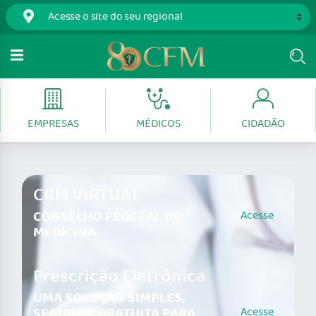
EMPRESAS
MÉDICOS
CIDADÃO
CRM VIRTUAL
CONSELHO FEDERAL DE
Acesse
MEDICINA
Prescrição Eletrônica
UMA SOLUÇÃO SIMPLES,
SEGURA E GRATUITA PARA
Acesse