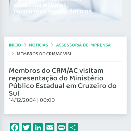
CONECTAR MÉDICOS,
PACIENTES E FARMACÊUTICOS.
INÍCIO
NOTÍCIAS
ASSESSORIA DE IMPRENSA
MEMBROS DO CRM/AC VISITAM REPRESENTAÇÃO DO MINISTÉRIO PÚBLICO ESTADUAL EM CRUZEIRO DO SUL
Membros do CRM/AC visitam
representação do Ministério
Público Estadual em Cruzeiro do
Sul
14/12/2004 | 00:00
Facebook
Twitter
LinkedIn
Email
Print
Share