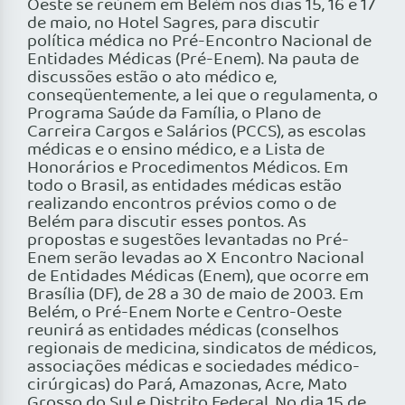
Oeste se reúnem em Belém nos dias 15, 16 e 17
de maio, no Hotel Sagres, para discutir
política médica no Pré-Encontro Nacional de
Entidades Médicas (Pré-Enem). Na pauta de
discussões estão o ato médico e,
conseqüentemente, a lei que o regulamenta, o
Programa Saúde da Família, o Plano de
Carreira Cargos e Salários (PCCS), as escolas
médicas e o ensino médico, e a Lista de
Honorários e Procedimentos Médicos. Em
todo o Brasil, as entidades médicas estão
realizando encontros prévios como o de
Belém para discutir esses pontos. As
propostas e sugestões levantadas no Pré-
Enem serão levadas ao X Encontro Nacional
de Entidades Médicas (Enem), que ocorre em
Brasília (DF), de 28 a 30 de maio de 2003. Em
Belém, o Pré-Enem Norte e Centro-Oeste
reunirá as entidades médicas (conselhos
regionais de medicina, sindicatos de médicos,
associações médicas e sociedades médico-
cirúrgicas) do Pará, Amazonas, Acre, Mato
Grosso do Sul e Distrito Federal. No dia 15 de