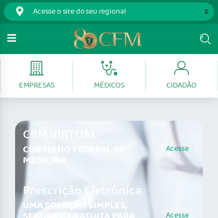
EMPRESAS
MÉDICOS
CIDADÃO
CRM VIRTUAL
CONSELHO FEDERAL DE
Acesse
MEDICINA
Prescrição Eletrônica
UMA SOLUÇÃO SIMPLES,
SEGURA E GRATUITA PARA
Acesse