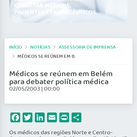
CONECTAR MÉDICOS,
PACIENTES E FARMACÊUTICOS.
INÍCIO
NOTÍCIAS
ASSESSORIA DE IMPRENSA
MÉDICOS SE REÚNEM EM BELÉM PARA DEBATER POLÍTICA MÉDICA
Médicos se reúnem em Belém
para debater política médica
02/05/2003 | 00:00
Facebook
Twitter
LinkedIn
Email
Print
Share
Os médicos das regiões Norte e Centro-