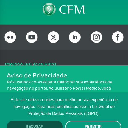
Telefone: (61) 3445 5900
Email: cfm@portalmedico.org.br
Aviso de Privacidade
SGAS 616, Conjunto D, Lote 115, L2 Sul, Brasília/DF - CEP: 70200-760 -
Nós usamos cookies para melhorar sua experiência de
CNPJ: 33.583.550/0001-30
navegação no portal. Ao utilizar o Portal Médico, você
Copyright CFM. Todos os direitos reservados.
concorda com a política de monitoramento de cookies.
Este site utiliza cookies para melhorar sua experiência de
Para ter mais informações sobre como isso é feito, acesse
MAPA DO SITE
Política de cookies
. Se você concorda, clique em ACEITO.
navegação.
Para mais detalhes,acesse a Lei Geral de
Proteção de Dados Pessoais (LGPD).
TRANSPARÊNCIA E PRESTAÇÃO DE
RECUSAR
PERMITIR