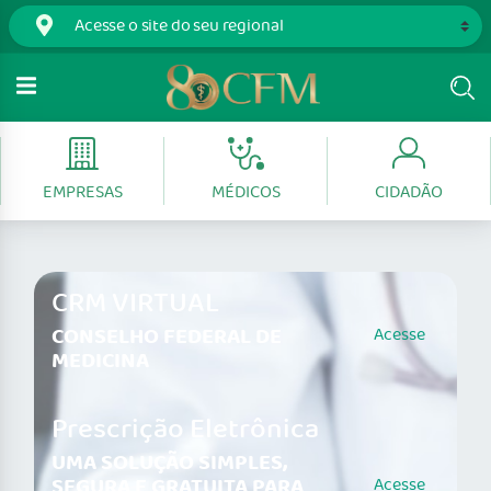
EMPRESAS
MÉDICOS
CIDADÃO
CRM VIRTUAL
CONSELHO FEDERAL DE
Acesse
MEDICINA
Prescrição Eletrônica
UMA SOLUÇÃO SIMPLES,
SEGURA E GRATUITA PARA
Acesse