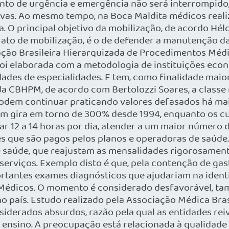
nto de urgência e emergência não será interrompido, 
ivas. Ao mesmo tempo, na Boca Maldita médicos real
na. O principal objetivo da mobilização, de acordo Hé
 ato de mobilização, é o de defender a manutenção d
ação Brasileira Hierarquizada de Procedimentos Médic
foi elaborada com a metodologia de instituições eco
dades de especialidades. E tem, como finalidade maior
a CBHPM, de acordo com Bertolozzi Soares, a classe 
dem continuar praticando valores defasados há mai
m gira em torno de 300% desde 1994, enquanto os cu
r 12 a 14 horas por dia, atender a um maior número
 que são pagos pelos planos e operadoras de saúde. 
saúde, que reajustam as mensalidades rigorosamente 
serviços. Exemplo disto é que, pela contenção de gas
rtantes exames diagnósticos que ajudariam na ident
Médicos. O momento é considerado desfavorável, tam
o país. Estudo realizado pela Associação Médica Bras
erados absurdos, razão pela qual as entidades reivi
de ensino. A preocupação está relacionada à qualidad