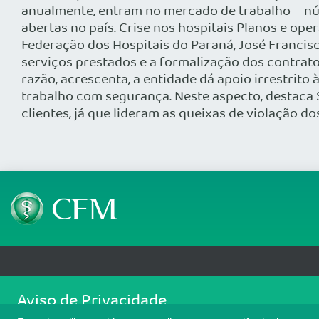
anualmente, entram no mercado de trabalho – nú
abertas no país. Crise nos hospitais Planos e op
Federação dos Hospitais do Paraná, José Francis
serviços prestados e a formalização dos contrato
razão, acrescenta, a entidade dá apoio irrestrit
trabalho com segurança. Neste aspecto, destaca 
clientes, já que lideram as queixas de violação d
Telefone: (61) 3445 5900
Email: cfm@portalmedico.o
Aviso de Privacidade
SGAS 616, Conjunto D, Lote 115, L2 Sul, Brasília/DF - CEP: 70200-760 - CNPJ
Nós usamos cookies para melhorar sua experiência de navegaçã