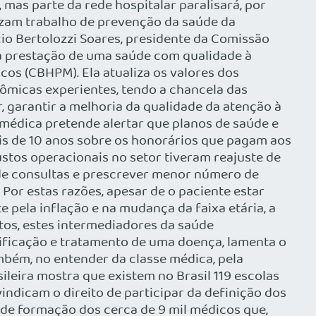
mas parte da rede hospitalar paralisará, por
izam trabalho de prevenção da saúde da
lcio Bertolozzi Soares, presidente da Comissão
a prestação de uma saúde com qualidade à
os (CBHPM). Ela atualiza os valores dos
nômicas experientes, tendo a chancela das
, garantir a melhoria da qualidade da atenção à
médica pretende alertar que planos de saúde e
s de 10 anos sobre os honorários que pagam aos
stos operacionais no setor tiveram reajuste de
 de consultas e prescrever menor número de
Por estas razões, apesar de o paciente estar
pela inflação e na mudança da faixa etária, a
tos, estes intermediadores da saúde
ificação e tratamento de uma doença, lamenta o
bém, no entender da classe médica, pela
ileira mostra que existem no Brasil 119 escolas
ndicam o direito de participar da definição dos
e de formação dos cerca de 9 mil médicos que,