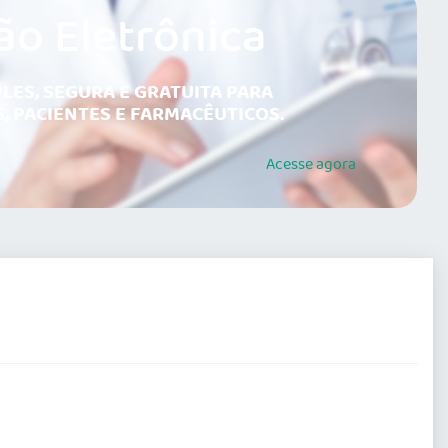
ão Eletrônica
LES, SEGURA E GRATUITA PARA
, PACIENTES E FARMACÊUTICOS.
Acesse
agora