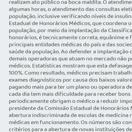
realizam ato público na boca maldita. O atendime
algumas horas, o atendimento das consultas elet
população, inclusive verificando níveis de insuli
Estadual de Honorários Médicos, que coordena o
população, por meio da implantação da Classific
honorários, é tecnicamente correta, equânime e 
principais entidades médicas do país e das socie
saúde da população. Ao defender a implantação d
demais operadoras que atuam no mercado não po
médicos. Estatísticas mostram que esta defasage
100%. Como resultado, médicos precisam trabalha
exames diagnósticos por causa dos baixos valores
pagando mais para ter um plano ou operadora de 
cada dia tem mais dificuldade para receber bons 
periodicamente obrigam o médico a reduzir impo
presidente da Comissão Estadual de Honorários 
abertura indiscriminada de escolas de medicina n
médicas em funcionamento. Os números são consid
critérios para a abertura de novas instituições 