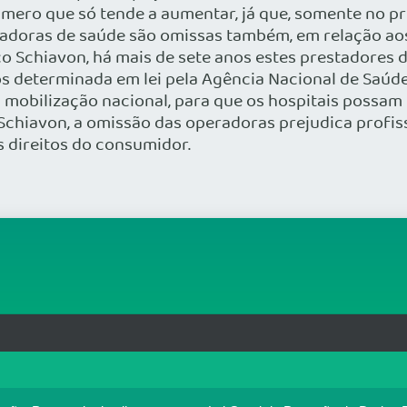
mero que só tende a aumentar, já que, somente no pr
eradoras de saúde são omissas também, em relação ao
co Schiavon, há mais de sete anos estes prestadores
s determinada em lei pela Agência Nacional de Saúde,
o à mobilização nacional, para que os hospitais possa
Schiavon, a omissão das operadoras prejudica profis
os direitos do consumidor.
rg.br
MAPA DO SITE
T
: 33.583.550/0001-30
o no portal. Ao utilizar o Portal Médico, você concorda com a p