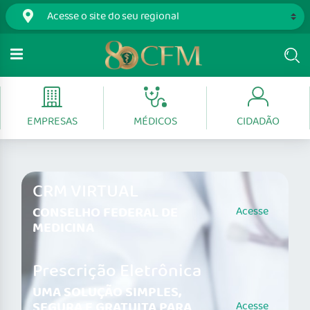
EMPRESAS
MÉDICOS
CIDADÃO
CRM VIRTUAL
CONSELHO FEDERAL DE
Acesse
MEDICINA
Prescrição Eletrônica
UMA SOLUÇÃO SIMPLES,
SEGURA E GRATUITA PARA
Acesse