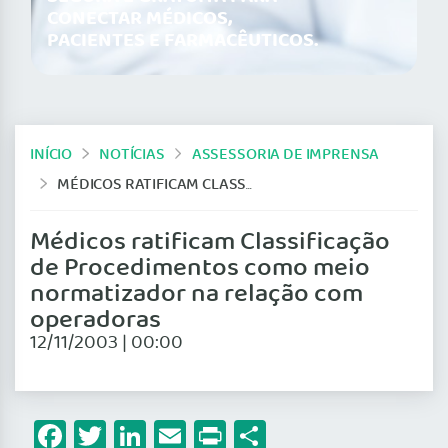
CONECTAR MÉDICOS,
PACIENTES E FARMACÊUTICOS.
INÍCIO
NOTÍCIAS
ASSESSORIA DE IMPRENSA
MÉDICOS RATIFICAM CLASSIFICAÇÃO DE PROCEDIMENTOS COMO MEIO NORMATIZADOR NA RELAÇÃO COM OPERADORAS
Médicos ratificam Classificação
de Procedimentos como meio
normatizador na relação com
operadoras
12/11/2003 | 00:00
Facebook
Twitter
LinkedIn
Email
Print
Share