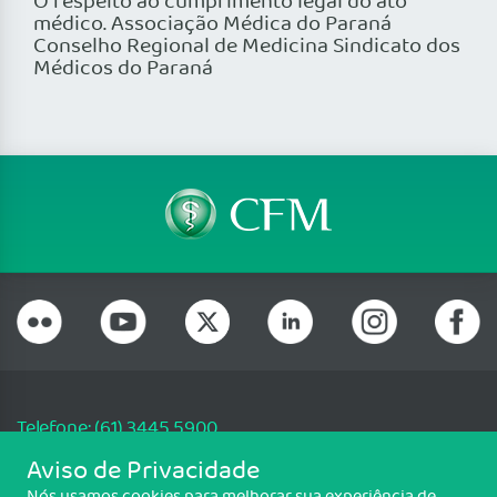
O respeito ao cumprimento legal do ato
médico. Associação Médica do Paraná
Conselho Regional de Medicina Sindicato dos
Médicos do Paraná
Telefone: (61) 3445 5900
Email: cfm@portalmedico.org.br
Aviso de Privacidade
SGAS 616, Conjunto D, Lote 115, L2 Sul, Brasília/DF - CEP: 70200-760 -