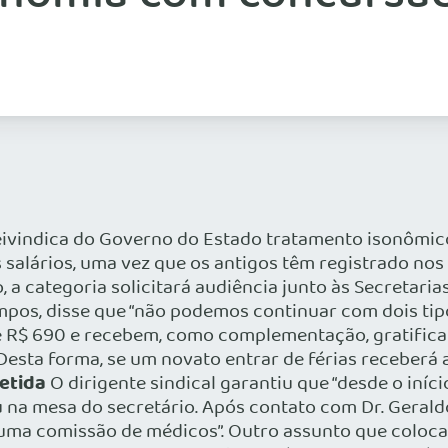
eivindica do Governo do Estado tratamento isonômico
s salários, uma vez que os antigos têm registrado n
a categoria solicitará audiência junto às Secretaria
mpos, disse que “não podemos continuar com dois tipo
e R$ 690 e recebem, como complementação, gratific
 Desta forma, se um novato entrar de férias receberá
etida
O dirigente sindical garantiu que “desde o iníc
u na mesa do secretário. Após contato com Dr. Geral
ma comissão de médicos”. Outro assunto que colocar