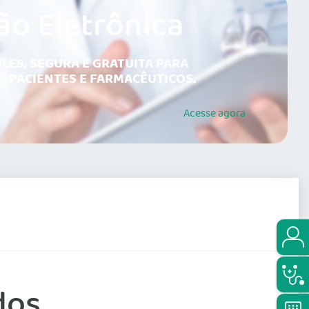
ão Eletrônica
LES, SEGURA E GRATUITA PARA
, PACIENTES E FARMACÊUTICOS.
Acesse
agora
dos