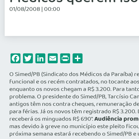
01/08/2008 | 00:00
Facebook
Twitter
LinkedIn
Email
Print
Share
O Simed/PB (Sindicato dos Médicos da Paraíba) r
funcional e os recém contratados, no tocante ao
enquanto os novos chegam a R$ 3.200. Para tanto, 
problema. O presidente do Simed/PB, Tarcísio Ca
antigos têm nos contra cheques, remuneração d
para férias. Já os novos têm registrado R$ 3.200.
Audiência prom
receberá os minguados R$ 690”.
mas devido à greve no município este pleito fico
próxima semana estará recebendo o Simed/PB e u