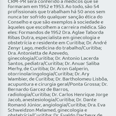
CRM-PR será conferido a médicos que se
formaram em 1952 e 1953. Ao todo, são 54
profissionais que trabalham há 50 anos sem
nunca ter sofrido qualquer sanção ética do
Conselho e que são exemplos à sociedade e
àqueles que escolhem a carreira médica. São
eles: Formandos de 1952 Dra. Aglae Taborda
Ribas Dutra, especialista em ginecologia e
obstetrícia e residente em Curitiba; Dr. André
Zenyr Lago, medicina do trabalho/Curitiba;
Dra. Antonietta de Azevedo,
ginecologia/Curitiba; Dr. Antonio Lacerda
Santos, pediatra/Curitiba; Dr. Anuar Saliba
Merhy, de Curitiba; Dr. Aron Galperin,
otorrinolaringologia/Curitiba; Dr. Ary
Wambier, de Curitiba; Dr. Bartholomeu Lisbôa,
acupuntura e cirurgia geral/Ponta Grossa; Dr.
Bernardo Garcez de Barros,
radiologia/Curitiba; Dr. Carlos Henrique Jorge
Jacob, anestesiologia/Curitiba; Dr. Dante
Romanó Júnior, angiologia/Curitiba; Dra. Eva
Schweidzon Melamed, ginecologia e
obstetrícia/Curitiba; Dr. Evaldo Dacheux de