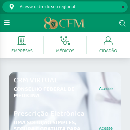
EMPRESAS
MÉDICOS
CIDADÃO
CRM VIRTUAL
CONSELHO FEDERAL DE
Acesse
MEDICINA
Prescrição Eletrônica
UMA SOLUÇÃO SIMPLES,
SEGURA E GRATUITA PARA
Acesse