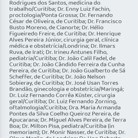
Rodrigues dos Santos, medicina do
trabalho/Curitiba; Dr. Enny Luiz Fachin,
proctologia/Ponta Grossa; Dr. Fernando
César de Oliveira, de Curitiba; Dr. Francisco
Busto Moreno, de Cianorte; Dr. Hélio
Figueiredo Freire, de Curitiba; Dr. Henrique
Alves Pereira Júnior, cirurgia geral, clínica
médica e obstetrícia/Londrina; Dr. Ilmars
Ruva, de Irati; Dr. Irineu Antunes Filho,
pediatria/Curitiba; Dr. João Calil Fadel, de
Curitiba; Dr. João Cândido Ferreira da Cunha
Pereira, de Curitiba; Dr. João Gualberto de Sá
Scheffer, de Curitiba; Dr. João Nelson
Sobieray, de Curitiba; Dr. José Usan Torres
Brandão, ginecologia e obstetrícia/Maringá;
Dr. Luiz Fernando Corrêa Küster, cirurgia
geral/Curitiba; Dr. Luiz Fernando Zorning,
oftalmologia/Curitiba; Dra. Maria Armanda
Pontes da Silva Coelho Queiroz Pereira, de
Apucarana; Dr. Miguel Alves Pereira, de Terra
Boa; Dr. Milton Pisa, pediatra/Curitiba (in
memoriam); Dr. Monir Nasser, de Curitiba; Dr.