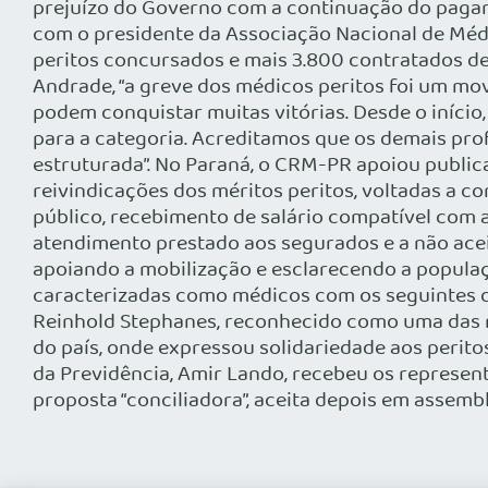
prejuízo do Governo com a continuação do pagame
com o presidente da Associação Nacional de Médic
peritos concursados e mais 3.800 contratados de
Andrade, “a greve dos médicos peritos foi um mo
podem conquistar muitas vitórias. Desde o iníci
para a categoria. Acreditamos que os demais pr
estruturada”. No Paraná, o CRM-PR apoiou publica
reivindicações dos méritos peritos, voltadas a c
público, recebimento de salário compatível com 
atendimento prestado aos segurados e a não acei
apoiando a mobilização e esclarecendo a popula
caracterizadas como médicos com os seguintes di
Reinhold Stephanes, reconhecido como uma das mai
do país, onde expressou solidariedade aos perito
da Previdência, Amir Lando, recebeu os represent
proposta “conciliadora”, aceita depois em assemb