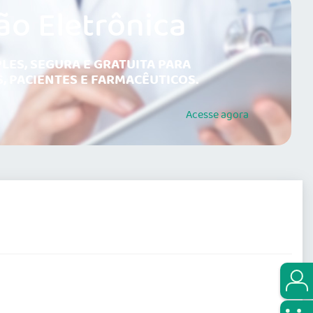
ão Eletrônica
LES, SEGURA E GRATUITA PARA
, PACIENTES E FARMACÊUTICOS.
Acesse
agora