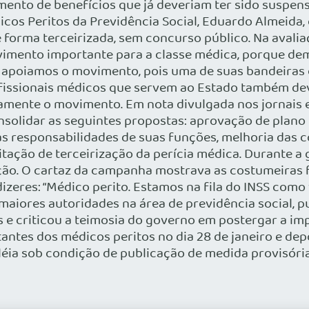
nto de benefícios que já deveriam ter sido suspens
os Peritos da Previdência Social, Eduardo Almeida, 
 forma terceirizada, sem concurso público. Na avalia
vimento importante para a classe médica, porque de
o, apoiamos o movimento, pois uma de suas bandeiras 
ofissionais médicos que servem ao Estado também dev
mente o movimento. Em nota divulgada nos jornais em 
onsolidar as seguintes propostas: aprovação de plano 
as responsabilidades de suas funções, melhoria das c
tação de terceirização da perícia médica. Durante a 
ção. O cartaz da campanha mostrava as costumeiras f
zeres: “Médico perito. Estamos na fila do INSS como 
ores autoridades na área de previdência social, pub
s e criticou a teimosia do governo em postergar a im
antes dos médicos peritos no dia 28 de janeiro e depo
léia sob condição de publicação de medida provisória