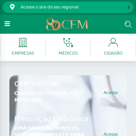
EMPRESAS
MÉDICOS
CIDADÃO
CRM VIRTUAL
CONSELHO FEDERAL DE
Acesse
MEDICINA
Prescrição Eletrônica
UMA SOLUÇÃO SIMPLES,
SEGURA E GRATUITA PARA
Acesse