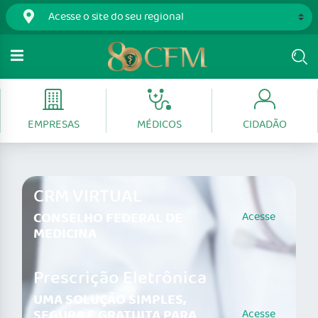
EMPRESAS
MÉDICOS
CIDADÃO
CRM VIRTUAL
CONSELHO FEDERAL DE
Acesse
MEDICINA
Prescrição Eletrônica
UMA SOLUÇÃO SIMPLES,
SEGURA E GRATUITA PARA
Acesse