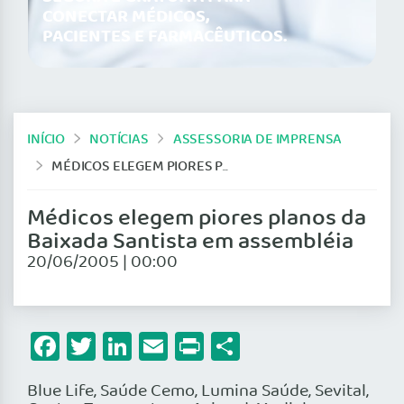
CONECTAR MÉDICOS,
PACIENTES E FARMACÊUTICOS.
INÍCIO
NOTÍCIAS
ASSESSORIA DE IMPRENSA
MÉDICOS ELEGEM PIORES PLANOS DA BAIXADA SANTISTA EM ASSEMBLÉIA
Médicos elegem piores planos da
Baixada Santista em assembléia
20/06/2005 | 00:00
Facebook
Twitter
LinkedIn
Email
Print
Share
Blue Life, Saúde Cemo, Lumina Saúde, Sevital,