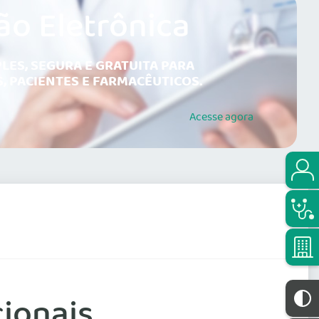
ão Eletrônica
LES, SEGURA E GRATUITA PARA
, PACIENTES E FARMACÊUTICOS.
Acesse
agora
ionais