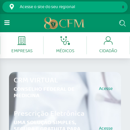
EMPRESAS
MÉDICOS
CIDADÃO
CRM VIRTUAL
CONSELHO FEDERAL DE
Acesse
MEDICINA
Prescrição Eletrônica
UMA SOLUÇÃO SIMPLES,
SEGURA E GRATUITA PARA
Acesse