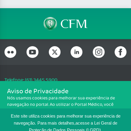
Telefone: (61) 3445 5900
Email: cfm@portalmedico.org.br
Aviso de Privacidade
SGAS 616, Conjunto D, Lote 115, L2 Sul, Brasília/DF - CEP: 70200-760 -
Nós usamos cookies para melhorar sua experiência de
CNPJ: 33.583.550/0001-30
navegação no portal. Ao utilizar o Portal Médico, você
Copyright CFM. Todos os direitos reservados.
concorda com a política de monitoramento de cookies.
Este site utiliza cookies para melhorar sua experiência de
Para ter mais informações sobre como isso é feito, acesse
MAPA DO SITE
Política de cookies
. Se você concorda, clique em ACEITO.
navegação.
Para mais detalhes,acesse a Lei Geral de
Proteção de Dados Pessoais (LGPD).