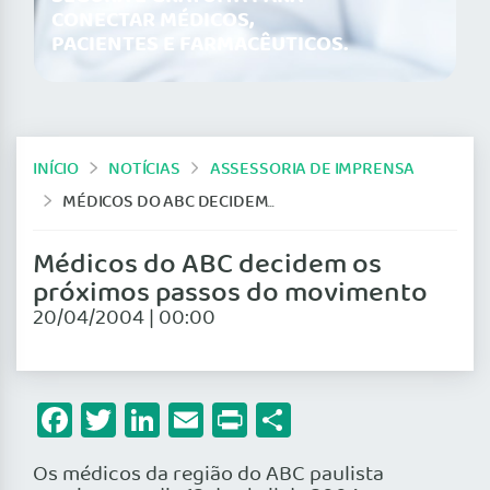
CONECTAR MÉDICOS,
PACIENTES E FARMACÊUTICOS.
INÍCIO
NOTÍCIAS
ASSESSORIA DE IMPRENSA
MÉDICOS DO ABC DECIDEM OS PRÓXIMOS PASSOS DO MOVIMENTO
Médicos do ABC decidem os
próximos passos do movimento
20/04/2004 | 00:00
Facebook
Twitter
LinkedIn
Email
Print
Share
Os médicos da região do ABC paulista