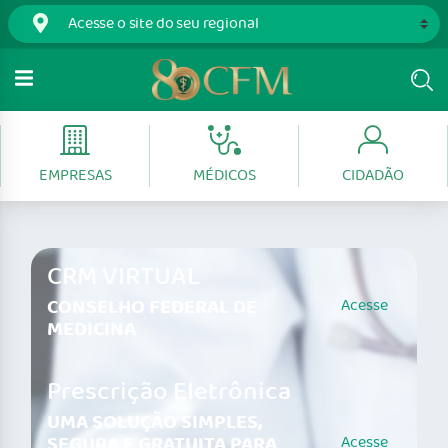
EMPRESAS
MÉDICOS
CIDADÃO
CRM VIRTUAL
CONSELHO FEDERAL DE
Acesse
MEDICINA
Prescrição Eletrônica
UMA SOLUÇÃO SIMPLES,
SEGURA E GRATUITA PARA
Acesse