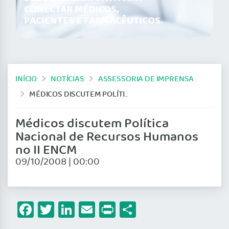
CONECTAR MÉDICOS,
PACIENTES E FARMACÊUTICOS.
INÍCIO
NOTÍCIAS
ASSESSORIA DE IMPRENSA
MÉDICOS DISCUTEM POLÍTICA NACIONAL DE RECURSOS HUMANOS NO II ENCM
Médicos discutem Política
Nacional de Recursos Humanos
no II ENCM
09/10/2008 | 00:00
Facebook
Twitter
LinkedIn
Email
Print
Share