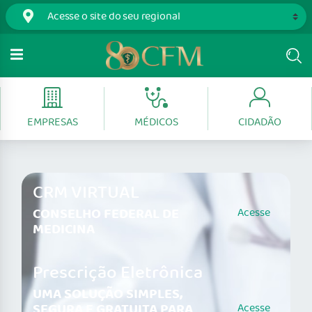
EMPRESAS
MÉDICOS
CIDADÃO
CRM VIRTUAL
CONSELHO FEDERAL DE
Acesse
MEDICINA
Prescrição Eletrônica
UMA SOLUÇÃO SIMPLES,
SEGURA E GRATUITA PARA
Acesse