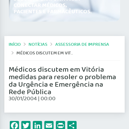
CONECTAR MÉDICOS,
PACIENTES E FARMACÊUTICOS.
INÍCIO
NOTÍCIAS
ASSESSORIA DE IMPRENSA
MÉDICOS DISCUTEM EM VITÓRIA MEDIDAS PARA RESOLER O PROBLEMA DA URGÊNCIA E EMERGÊNCIA NA REDE PÚBLICA
Médicos discutem em Vitória
medidas para resoler o problema
da Urgência e Emergência na
Rede Pública
30/01/2004 | 00:00
Facebook
Twitter
LinkedIn
Email
Print
Share