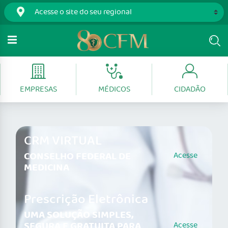
EMPRESAS
MÉDICOS
CIDADÃO
CRM VIRTUAL
CONSELHO FEDERAL DE
Acesse
MEDICINA
Prescrição Eletrônica
UMA SOLUÇÃO SIMPLES,
SEGURA E GRATUITA PARA
Acesse