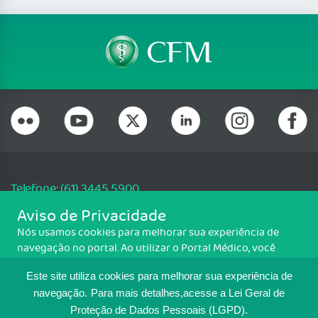
Telefone: (61) 3445 5900
Email: cfm@portalmedico.org.br
Aviso de Privacidade
SGAS 616, Conjunto D, Lote 115, L2 Sul, Brasília/DF - CEP: 70200-760 -
Nós usamos cookies para melhorar sua experiência de
CNPJ: 33.583.550/0001-30
navegação no portal. Ao utilizar o Portal Médico, você
Copyright CFM. Todos os direitos reservados.
concorda com a política de monitoramento de cookies.
Este site utiliza cookies para melhorar sua experiência de
Para ter mais informações sobre como isso é feito, acesse
MAPA DO SITE
Política de cookies
. Se você concorda, clique em ACEITO.
navegação.
Para mais detalhes,acesse a Lei Geral de
Proteção de Dados Pessoais (LGPD).