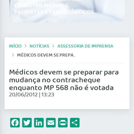
CONECTAR MÉDICOS,
PACIENTES E FARMACÊUTICOS.
INÍCIO
NOTÍCIAS
ASSESSORIA DE IMPRENSA
MÉDICOS DEVEM SE PREPARAR PARA MUDANÇA NO CONTRACHEQUE ENQUANTO MP 568 NÃO É VOTADA
Médicos devem se preparar para
mudança no contracheque
enquanto MP 568 não é votada
20/06/2012 | 13:23
Facebook
Twitter
LinkedIn
Email
Print
Share