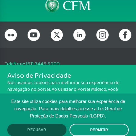
Telefone: (61) 3445 5900
Email: cfm@portalmedico.org.br
Aviso de Privacidade
SGAS 616, Conjunto D, Lote 115, L2 Sul, Brasília/DF - CEP: 70200-760 -
Nós usamos cookies para melhorar sua experiência de
CNPJ: 33.583.550/0001-30
navegação no portal. Ao utilizar o Portal Médico, você
Copyright CFM. Todos os direitos reservados.
concorda com a política de monitoramento de cookies.
Este site utiliza cookies para melhorar sua experiência de
Para ter mais informações sobre como isso é feito, acesse
MAPA DO SITE
Política de cookies
. Se você concorda, clique em ACEITO.
navegação.
Para mais detalhes,acesse a Lei Geral de
Proteção de Dados Pessoais (LGPD).
TRANSPARÊNCIA E PRESTAÇÃO DE
CONTAS
RECUSAR
PERMITIR
ACEITO