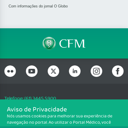
Com informações do jornal O Globo
Telefone: (61) 3445 5900
Email: cfm@portalmedico.org.br
Aviso de Privacidade
SGAS 616, Conjunto D, Lote 115, L2 Sul, Brasília/DF - CEP: 70200-760 -
Nós usamos cookies para melhorar sua experiência de
CNPJ: 33.583.550/0001-30
navegação no portal. Ao utilizar o Portal Médico, você
Copyright CFM. Todos os direitos reservados.