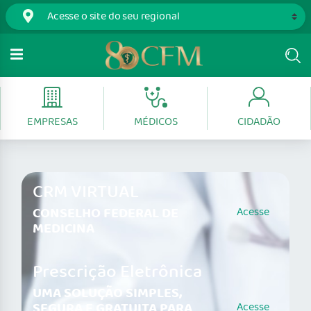
EMPRESAS
MÉDICOS
CIDADÃO
CRM VIRTUAL
CONSELHO FEDERAL DE
Acesse
MEDICINA
Prescrição Eletrônica
UMA SOLUÇÃO SIMPLES,
SEGURA E GRATUITA PARA
Acesse