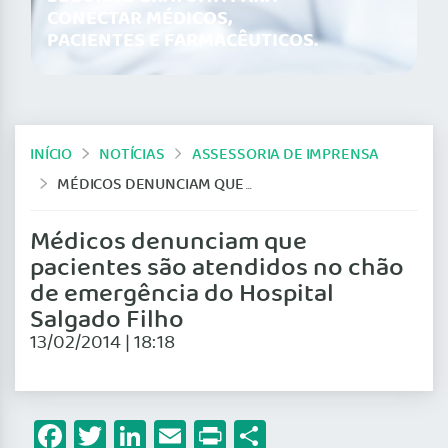
CONECTAR MÉDICOS,
PACIENTES E FARMACÊUTICOS.
INÍCIO
NOTÍCIAS
ASSESSORIA DE IMPRENSA
MÉDICOS DENUNCIAM QUE PACIENTES SÃO ATENDIDOS NO CHÃO DE EMERGÊNCIA DO HOSPITAL SALGADO FILHO
Médicos denunciam que
pacientes são atendidos no chão
de emergência do Hospital
Salgado Filho
13/02/2014 | 18:18
Facebook
Twitter
LinkedIn
Email
Print
Share