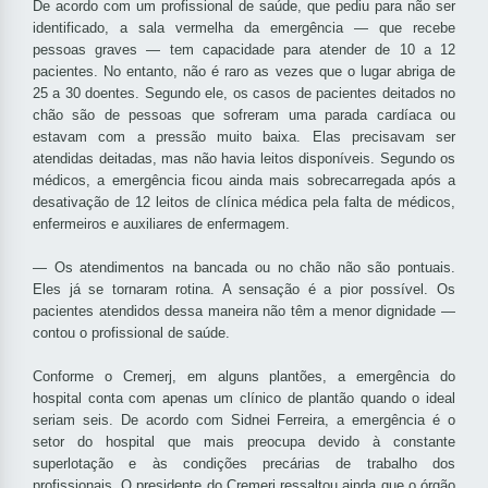
De acordo com um profissional de saúde, que pediu para não ser
identificado, a sala vermelha da emergência — que recebe
pessoas graves — tem capacidade para atender de 10 a 12
pacientes. No entanto, não é raro as vezes que o lugar abriga de
25 a 30 doentes. Segundo ele, os casos de pacientes deitados no
chão são de pessoas que sofreram uma parada cardíaca ou
estavam com a pressão muito baixa. Elas precisavam ser
atendidas deitadas, mas não havia leitos disponíveis. Segundo os
médicos, a emergência ficou ainda mais sobrecarregada após a
desativação de 12 leitos de clínica médica pela falta de médicos,
enfermeiros e auxiliares de enfermagem.
— Os atendimentos na bancada ou no chão não são pontuais.
Eles já se tornaram rotina. A sensação é a pior possível. Os
pacientes atendidos dessa maneira não têm a menor dignidade —
contou o profissional de saúde.
Conforme o Cremerj, em alguns plantões, a emergência do
hospital conta com apenas um clínico de plantão quando o ideal
seriam seis. De acordo com Sidnei Ferreira, a emergência é o
setor do hospital que mais preocupa devido à constante
superlotação e às condições precárias de trabalho dos
profissionais. O presidente do Cremerj ressaltou ainda que o órgão