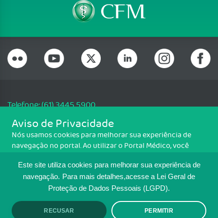
Telefone: (61) 3445 5900
Email: cfm@portalmedico.org.br
Aviso de Privacidade
SGAS 616, Conjunto D, Lote 115, L2 Sul, Brasília/DF - CEP: 70200-760 -
Nós usamos cookies para melhorar sua experiência de
CNPJ: 33.583.550/0001-30
navegação no portal. Ao utilizar o Portal Médico, você
Copyright CFM. Todos os direitos reservados.
concorda com a política de monitoramento de cookies.
Este site utiliza cookies para melhorar sua experiência de
Para ter mais informações sobre como isso é feito, acesse
MAPA DO SITE
Política de cookies
. Se você concorda, clique em ACEITO.
navegação.
Para mais detalhes,acesse a Lei Geral de
Proteção de Dados Pessoais (LGPD).
TRANSPARÊNCIA E PRESTAÇÃO DE
CONTAS
RECUSAR
PERMITIR
ACEITO