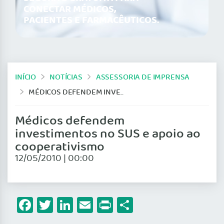
CONECTAR MÉDICOS,
PACIENTES E FARMACÊUTICOS.
INÍCIO
NOTÍCIAS
ASSESSORIA DE IMPRENSA
MÉDICOS DEFENDEM INVESTIMENTOS NO SUS E APOIO AO COOPERATIVISMO
Médicos defendem
investimentos no SUS e apoio ao
cooperativismo
12/05/2010 | 00:00
Facebook
Twitter
LinkedIn
Email
Print
Share