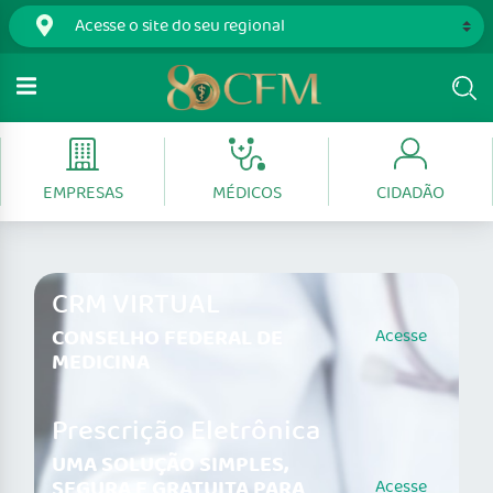
EMPRESAS
MÉDICOS
CIDADÃO
CRM VIRTUAL
CONSELHO FEDERAL DE
Acesse
MEDICINA
Prescrição Eletrônica
UMA SOLUÇÃO SIMPLES,
SEGURA E GRATUITA PARA
Acesse