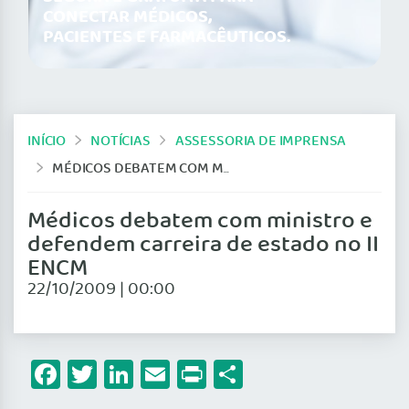
CONECTAR MÉDICOS,
PACIENTES E FARMACÊUTICOS.
INÍCIO
NOTÍCIAS
ASSESSORIA DE IMPRENSA
MÉDICOS DEBATEM COM MINISTRO E DEFENDEM CARREIRA DE ESTADO NO II ENCM
Médicos debatem com ministro e
defendem carreira de estado no II
ENCM
22/10/2009 | 00:00
Facebook
Twitter
LinkedIn
Email
Print
Share