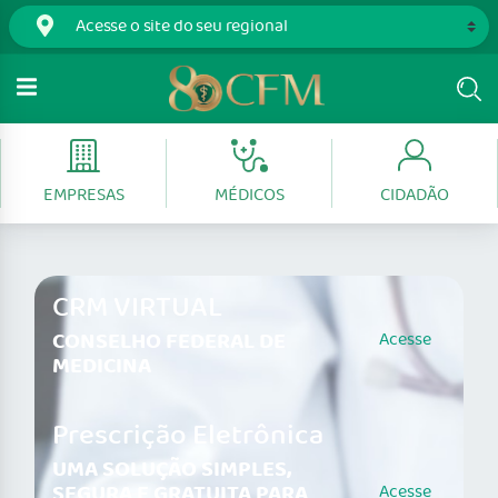
EMPRESAS
MÉDICOS
CIDADÃO
CRM VIRTUAL
CONSELHO FEDERAL DE
Acesse
MEDICINA
Prescrição Eletrônica
UMA SOLUÇÃO SIMPLES,
SEGURA E GRATUITA PARA
Acesse