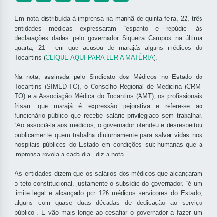
Em nota distribuída à imprensa na manhã de quinta-feira, 22, três
entidades médicas expressaram “espanto e repúdio” às
declarações dadas pelo governador Siqueira Campos na última
quarta, 21, em que acusou de marajás alguns médicos do
Tocantins (
CLIQUE AQUI PARA LER A MATÉRIA
).
Na nota, assinada pelo Sindicato dos Médicos no Estado do
Tocantins (SIMED-TO), o Conselho Regional de Medicina (CRM-
TO) e a Associação Médica do Tocantins (AMT), os profissionais
frisam que marajá é expressão pejorativa e refere-se ao
funcionário público que recebe salário privilegiado sem trabalhar.
“Ao associá-la aos médicos, o governador ofendeu e desrespeitou
publicamente quem trabalha diuturnamente para salvar vidas nos
hospitais públicos do Estado em condições sub-humanas que a
imprensa revela a cada dia”, diz a nota.
As entidades dizem que os salários dos médicos que alcançaram
o teto constitucional, justamente o subsídio do governador, “é um
limite legal e alcançado por 126 médicos servidores do Estado,
alguns com quase duas décadas de dedicação ao serviço
público”. E vão mais longe ao desafiar o governador a fazer um