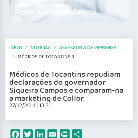
CONECTAR MÉDICOS,
PACIENTES E FARMACÊUTICOS.
INÍCIO
NOTÍCIAS
ASSESSORIA DE IMPRENSA
MÉDICOS DE TOCANTINS REPUDIAM DECLARAÇÕES DO GOVERNADOR SIQUEIRA CAMPOS E COMPARAM-NA A MARKETING DE COLLOR
Médicos de Tocantins repudiam
declarações do governador
Siqueira Campos e comparam-na
a marketing de Collor
27/12/2011 | 13:31
Facebook
Twitter
LinkedIn
Email
Print
Share