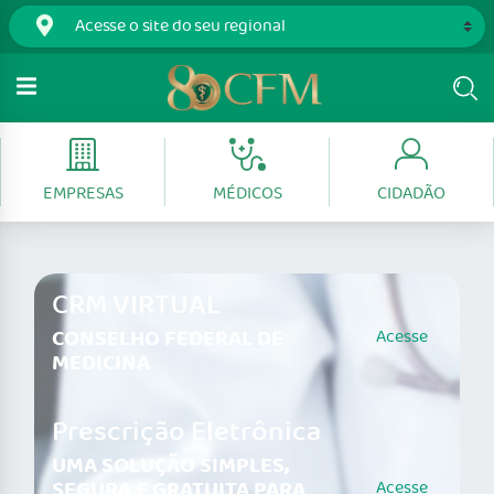
EMPRESAS
MÉDICOS
CIDADÃO
CRM VIRTUAL
CONSELHO FEDERAL DE
Acesse
MEDICINA
Prescrição Eletrônica
UMA SOLUÇÃO SIMPLES,
SEGURA E GRATUITA PARA
Acesse