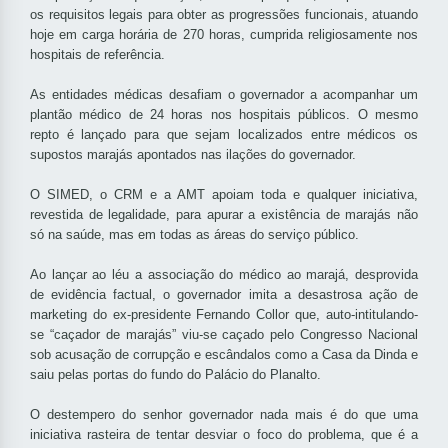
os requisitos legais para obter as progressões funcionais, atuando
hoje em carga horária de 270 horas, cumprida religiosamente nos
hospitais de referência.
As entidades médicas desafiam o governador a acompanhar um
plantão médico de 24 horas nos hospitais públicos. O mesmo
repto é lançado para que sejam localizados entre médicos os
supostos marajás apontados nas ilações do governador.
O SIMED, o CRM e a AMT apoiam toda e qualquer iniciativa,
revestida de legalidade, para apurar a existência de marajás não
só na saúde, mas em todas as áreas do serviço público.
Ao lançar ao léu a associação do médico ao marajá, desprovida
de evidência factual, o governador imita a desastrosa ação de
marketing do ex-presidente Fernando Collor que, auto-intitulando-
se “caçador de marajás” viu-se caçado pelo Congresso Nacional
sob acusação de corrupção e escândalos como a Casa da Dinda e
saiu pelas portas do fundo do Palácio do Planalto.
O destempero do senhor governador nada mais é do que uma
iniciativa rasteira de tentar desviar o foco do problema, que é a