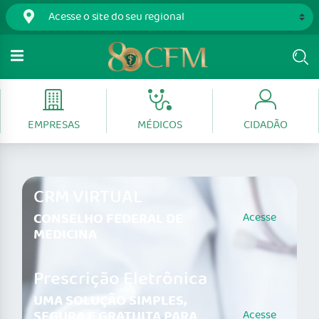
EMPRESAS
MÉDICOS
CIDADÃO
CRM VIRTUAL
CONSELHO FEDERAL DE
Acesse
MEDICINA
Prescrição Eletrônica
UMA SOLUÇÃO SIMPLES,
SEGURA E GRATUITA PARA
Acesse