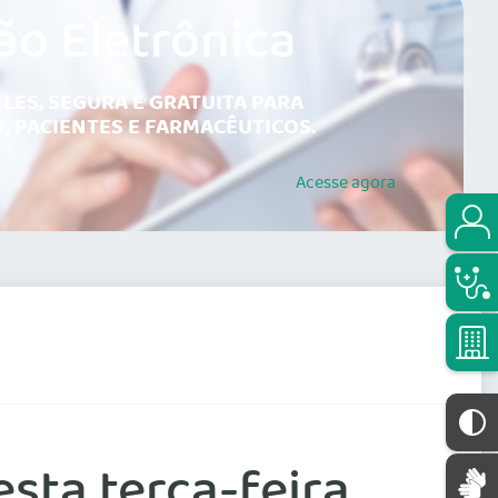
ão Eletrônica
LES, SEGURA E GRATUITA PARA
, PACIENTES E FARMACÊUTICOS.
Acesse
agora
sta terça-feira