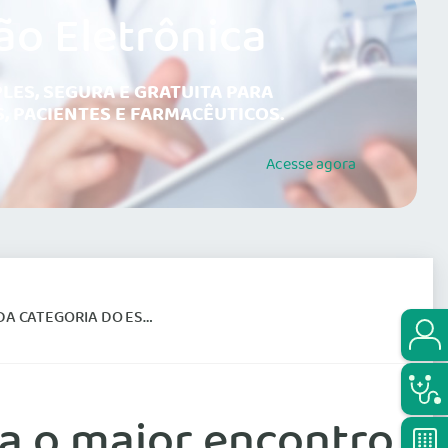
ão Eletrônica
LES, SEGURA E GRATUITA PARA
, PACIENTES E FARMACÊUTICOS.
Acesse
agora
CATEGORIA DO ESTADO
a o maior encontro