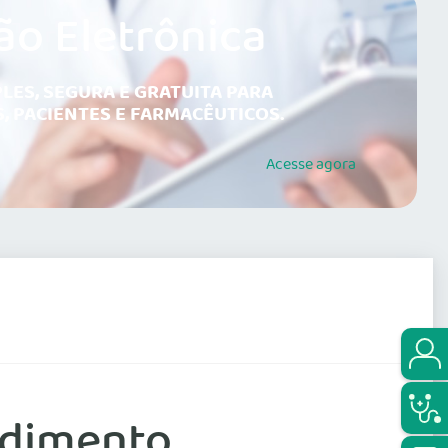
ão Eletrônica
LES, SEGURA E GRATUITA PARA
, PACIENTES E FARMACÊUTICOS.
Acesse
agora
ndimento