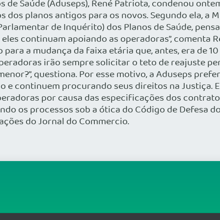
s de Saúde (Aduseps), René Patriota, condenou onte
 dos planos antigos para os novos. Segundo ela, a M
 Parlamentar de Inquérito) dos Planos de Saúde, pens
eles continuam apoiando as operadoras”, comenta Re
 para a mudança da faixa etária que, antes, era de 1
peradoras irão sempre solicitar o teto de reajuste p
 menor?”, questiona. Por esse motivo, a Aduseps pref
 e continuem procurando seus direitos na Justiça. El
peradoras por causa das especificações dos contrat
sando os processos sob a ótica do Código de Defesa do
ações do Jornal do Commercio.