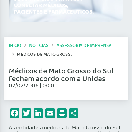
CONECTAR MÉDICOS,
PACIENTES E FARMACÊUTICOS.
INÍCIO
NOTÍCIAS
ASSESSORIA DE IMPRENSA
MÉDICOS DE MATO GROSSO DO SUL FECHAM ACORDO COM A UNIDAS
Médicos de Mato Grosso do Sul
fecham acordo com a Unidas
02/02/2006 | 00:00
Facebook
Twitter
LinkedIn
Email
Print
Share
As entidades médicas de Mato Grosso do Sul