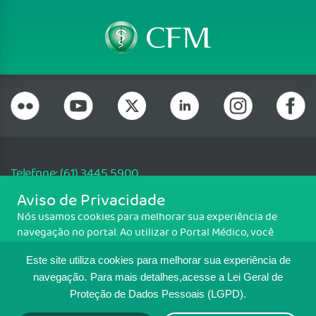
Telefone: (61) 3445 5900
Email: cfm@portalmedico.org.br
Aviso de Privacidade
SGAS 616, Conjunto D, Lote 115, L2 Sul, Brasília/DF - CEP: 70200-760 -
Nós usamos cookies para melhorar sua experiência de
CNPJ: 33.583.550/0001-30
navegação no portal. Ao utilizar o Portal Médico, você
Copyright CFM. Todos os direitos reservados.
concorda com a política de monitoramento de cookies.
Este site utiliza cookies para melhorar sua experiência de
Para ter mais informações sobre como isso é feito, acesse
MAPA DO SITE
Política de cookies
. Se você concorda, clique em ACEITO.
navegação.
Para mais detalhes,acesse a Lei Geral de
Proteção de Dados Pessoais (LGPD).
TRANSPARÊNCIA E PRESTAÇÃO DE