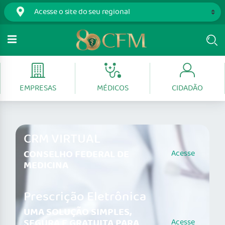
EMPRESAS
MÉDICOS
CIDADÃO
CRM VIRTUAL
CONSELHO FEDERAL DE
Acesse
MEDICINA
Prescrição Eletrônica
UMA SOLUÇÃO SIMPLES,
SEGURA E GRATUITA PARA
Acesse