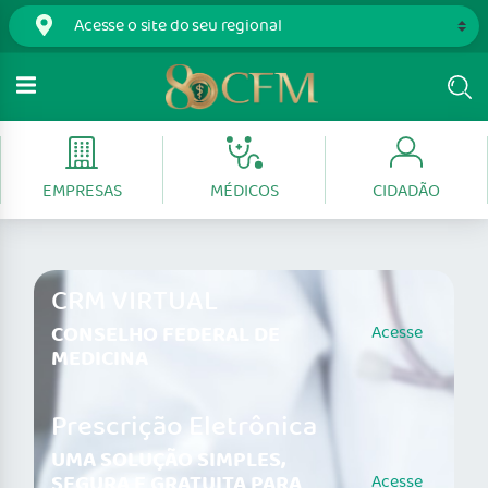
EMPRESAS
MÉDICOS
CIDADÃO
CRM VIRTUAL
CONSELHO FEDERAL DE
Acesse
MEDICINA
Prescrição Eletrônica
UMA SOLUÇÃO SIMPLES,
SEGURA E GRATUITA PARA
Acesse