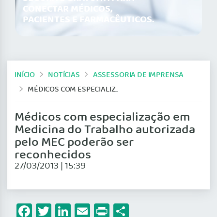
CONECTAR MÉDICOS,
PACIENTES E FARMACÊUTICOS.
INÍCIO
NOTÍCIAS
ASSESSORIA DE IMPRENSA
MÉDICOS COM ESPECIALIZAÇÃO EM MEDICINA DO TRABALHO AUTORIZADA PELO MEC PODERÃO SER RECONHECIDOS
Médicos com especialização em
Medicina do Trabalho autorizada
pelo MEC poderão ser
reconhecidos
27/03/2013 | 15:39
Facebook
Twitter
LinkedIn
Email
Print
Share