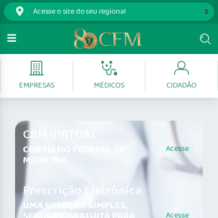
EMPRESAS
MÉDICOS
CIDADÃO
CRM VIRTUAL
CONSELHO FEDERAL DE
Acesse
MEDICINA
Prescrição Eletrônica
UMA SOLUÇÃO SIMPLES,
SEGURA E GRATUITA PARA
Acesse