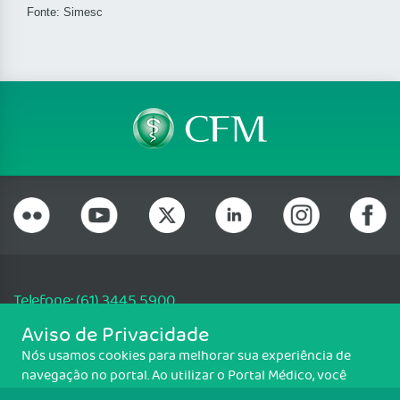
Fonte: Simesc
Telefone: (61) 3445 5900
Email: cfm@portalmedico.org.br
Aviso de Privacidade
SGAS 616, Conjunto D, Lote 115, L2 Sul, Brasília/DF - CEP: 70200-760 -
Nós usamos cookies para melhorar sua experiência de
CNPJ: 33.583.550/0001-30
navegação no portal. Ao utilizar o Portal Médico, você
Copyright CFM. Todos os direitos reservados.
concorda com a política de monitoramento de cookies.