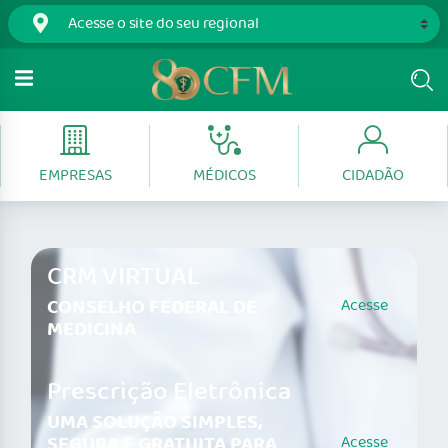
EMPRESAS
MÉDICOS
CIDADÃO
CRM VIRTUAL
CONSELHO FEDERAL DE
Acesse
MEDICINA
Prescrição Eletrônica
UMA SOLUÇÃO SIMPLES,
SEGURA E GRATUITA PARA
Acesse