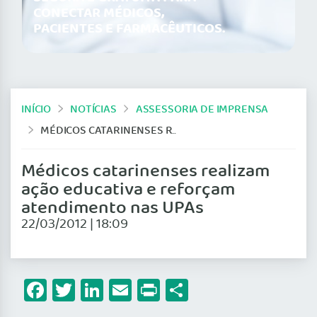
CONECTAR MÉDICOS,
PACIENTES E FARMACÊUTICOS.
INÍCIO
NOTÍCIAS
ASSESSORIA DE IMPRENSA
MÉDICOS CATARINENSES REALIZAM AÇÃO EDUCATIVA E REFORÇAM ATENDIMENTO NAS UPAS
Médicos catarinenses realizam
ação educativa e reforçam
atendimento nas UPAs
22/03/2012 | 18:09
Facebook
Twitter
LinkedIn
Email
Print
Share