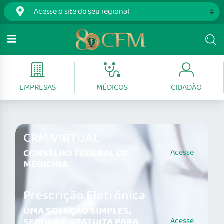
EMPRESAS
MÉDICOS
CIDADÃO
CRM VIRTUAL
CONSELHO FEDERAL DE
Acesse
MEDICINA
Prescrição Eletrônica
UMA SOLUÇÃO SIMPLES,
SEGURA E GRATUITA PARA
Acesse