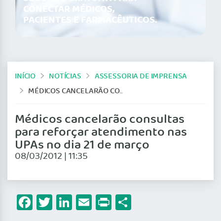
CONECTAR MÉDICOS,
PACIENTES E FARMACÊUTICOS.
INÍCIO
NOTÍCIAS
ASSESSORIA DE IMPRENSA
MÉDICOS CANCELARÃO CONSULTAS PARA REFORÇAR ATENDIMENTO NAS UPAS NO DIA 21 DE MARÇO
Médicos cancelarão consultas
para reforçar atendimento nas
UPAs no dia 21 de março
08/03/2012 | 11:35
Facebook
Twitter
LinkedIn
Email
Print
Share