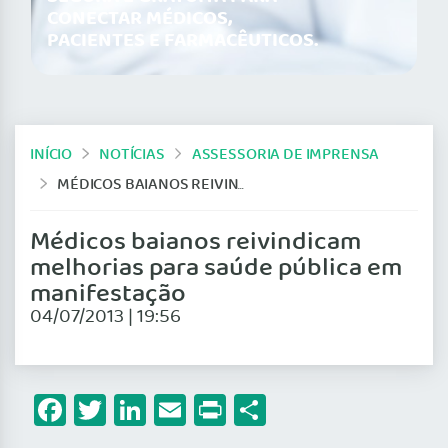
CONECTAR MÉDICOS,
PACIENTES E FARMACÊUTICOS.
INÍCIO
NOTÍCIAS
ASSESSORIA DE IMPRENSA
MÉDICOS BAIANOS REIVINDICAM MELHORIAS PARA SAÚDE PÚBLICA EM MANIFESTAÇÃO
Médicos baianos reivindicam
melhorias para saúde pública em
manifestação
04/07/2013 | 19:56
Facebook
Twitter
LinkedIn
Email
Print
Share