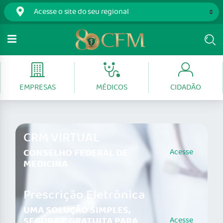
EMPRESAS
MÉDICOS
CIDADÃO
CRM VIRTUAL
CONSELHO FEDERAL DE
Acesse
MEDICINA
Prescrição Eletrônica
UMA SOLUÇÃO SIMPLES,
SEGURA E GRATUITA PARA
Acesse