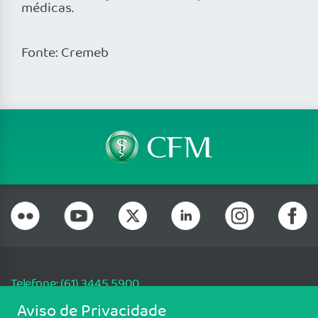
médicas.
Fonte: Cremeb
Telefone: (61) 3445 5900
Email: cfm@portalmedico.org.br
Aviso de Privacidade