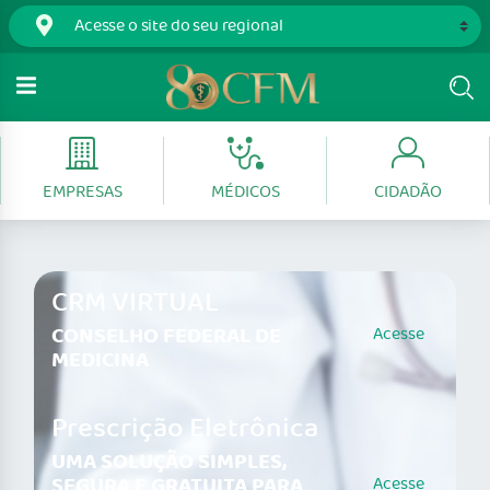
EMPRESAS
MÉDICOS
CIDADÃO
CRM VIRTUAL
CONSELHO FEDERAL DE
Acesse
MEDICINA
Prescrição Eletrônica
UMA SOLUÇÃO SIMPLES,
SEGURA E GRATUITA PARA
Acesse