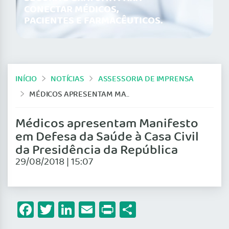
CONECTAR MÉDICOS,
PACIENTES E FARMACÊUTICOS.
INÍCIO
NOTÍCIAS
ASSESSORIA DE IMPRENSA
MÉDICOS APRESENTAM MANIFESTO EM DEFESA DA SAÚDE À CASA CIVIL DA PRESIDÊNCIA DA REPÚBLICA
Médicos apresentam Manifesto
em Defesa da Saúde à Casa Civil
da Presidência da República
29/08/2018 | 15:07
Facebook
Twitter
LinkedIn
Email
Print
Share