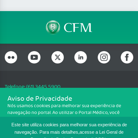
Telefone: (61) 3445 5900
Email: cfm@portalmedico.org.br
Aviso de Privacidade
SGAS 616, Conjunto D, Lote 115, L2 Sul, Brasília/DF - CEP: 70200-760 -
Nós usamos cookies para melhorar sua experiência de
CNPJ: 33.583.550/0001-30
navegação no portal. Ao utilizar o Portal Médico, você
Copyright CFM. Todos os direitos reservados.
concorda com a política de monitoramento de cookies.
Este site utiliza cookies para melhorar sua experiência de
Para ter mais informações sobre como isso é feito, acesse
MAPA DO SITE
Política de cookies
. Se você concorda, clique em ACEITO.
navegação.
Para mais detalhes,acesse a Lei Geral de