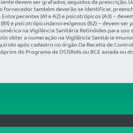
ente devem ser grafados, seguidos da prescrição. Uma
 fornecedor também deverão se identificar, preenc
a Entorpecentes (A1 e A2) e psicotrópicos (A3) – devem
 (B1) e psicotrópicos/anorexígenos (B2) – devem ser p
umérica na Vigilância Sanitária Retinóides para uso 
após obter a numeração na Vigilância Sanitária Imuno
quirido após cadastro no órgão Da Receita de Control
 próprios do Programa de DST/Aids ou RCE aviada ou 
rg.br