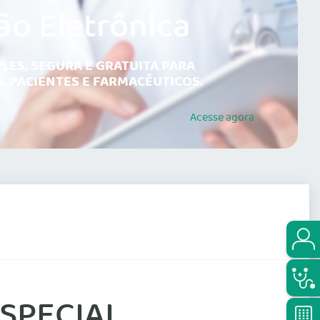
ão Eletrônica
LES, SEGURA E GRATUITA PARA
, PACIENTES E FARMACÊUTICOS.
Acesse
agora
ESPECIAL