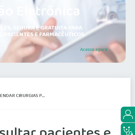
ão Eletrônica
LES, SEGURA E GRATUITA PARA
, PACIENTES E FARMACÊUTICOS.
Acesse
agora
S PLÁSTICAS NA BOLÍVIA
ultar pacientes e