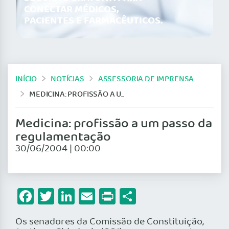
CONECTAR MÉDICOS,
PACIENTES E FARMACÊUTICOS.
INÍCIO
NOTÍCIAS
ASSESSORIA DE IMPRENSA
MEDICINA: PROFISSÃO A UM PASSO DA REGULAMENTAÇÃO
Medicina: profissão a um passo da
regulamentação
30/06/2004 | 00:00
Facebook
Twitter
LinkedIn
Email
Print
Share
Os senadores da Comissão de Constituição,