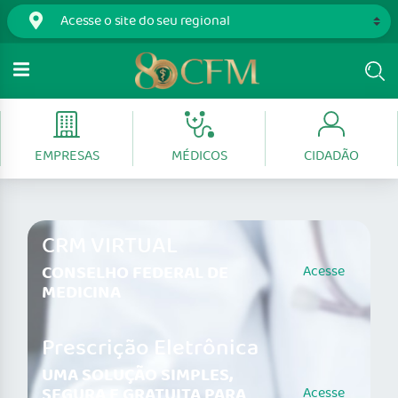
EMPRESAS
MÉDICOS
CIDADÃO
CRM VIRTUAL
CONSELHO FEDERAL DE
Acesse
MEDICINA
Prescrição Eletrônica
UMA SOLUÇÃO SIMPLES,
SEGURA E GRATUITA PARA
Acesse