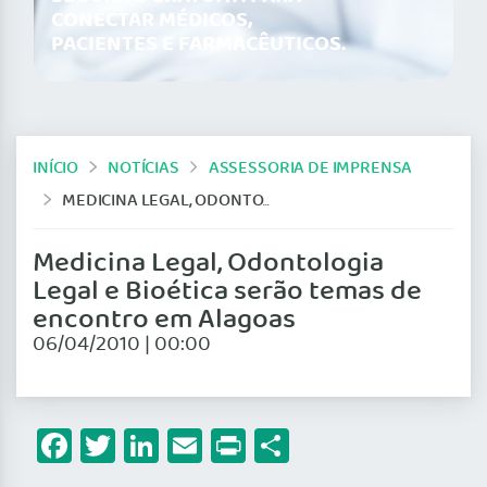
CONECTAR MÉDICOS,
PACIENTES E FARMACÊUTICOS.
INÍCIO
NOTÍCIAS
ASSESSORIA DE IMPRENSA
MEDICINA LEGAL, ODONTOLOGIA LEGAL E BIOÉTICA SERÃO TEMAS DE ENCONTRO EM ALAGOAS
Medicina Legal, Odontologia
Legal e Bioética serão temas de
encontro em Alagoas
06/04/2010 | 00:00
Facebook
Twitter
LinkedIn
Email
Print
Share