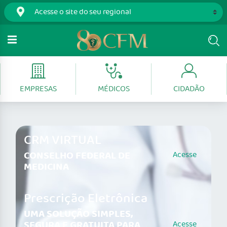
EMPRESAS
MÉDICOS
CIDADÃO
CRM VIRTUAL
CONSELHO FEDERAL DE
Acesse
MEDICINA
Prescrição Eletrônica
UMA SOLUÇÃO SIMPLES,
SEGURA E GRATUITA PARA
Acesse