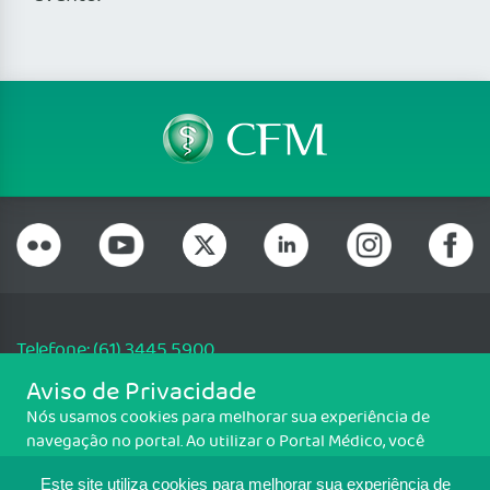
Telefone: (61) 3445 5900
Email: cfm@portalmedico.org.br
Aviso de Privacidade
SGAS 616, Conjunto D, Lote 115, L2 Sul, Brasília/DF - CEP: 70200-760 -
Nós usamos cookies para melhorar sua experiência de
CNPJ: 33.583.550/0001-30
navegação no portal. Ao utilizar o Portal Médico, você
Copyright CFM. Todos os direitos reservados.
concorda com a política de monitoramento de cookies.
Este site utiliza cookies para melhorar sua experiência de