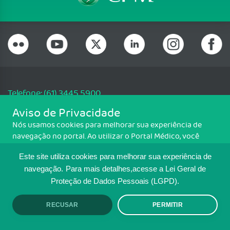
Telefone: (61) 3445 5900
Email: cfm@portalmedico.org.br
Aviso de Privacidade
SGAS 616, Conjunto D, Lote 115, L2 Sul, Brasília/DF - CEP: 70200-760 -
Nós usamos cookies para melhorar sua experiência de
CNPJ: 33.583.550/0001-30
navegação no portal. Ao utilizar o Portal Médico, você
Copyright CFM. Todos os direitos reservados.
concorda com a política de monitoramento de cookies.
Este site utiliza cookies para melhorar sua experiência de
Para ter mais informações sobre como isso é feito, acesse
MAPA DO SITE
Política de cookies
. Se você concorda, clique em ACEITO.
navegação.
Para mais detalhes,acesse a Lei Geral de
Proteção de Dados Pessoais (LGPD).
TRANSPARÊNCIA E PRESTAÇÃO DE
CONTAS
RECUSAR
PERMITIR
ACEITO