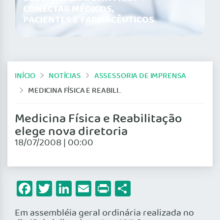
CONECTAR MÉDICOS,
PACIENTES E FARMACÊUTICOS.
INÍCIO
NOTÍCIAS
ASSESSORIA DE IMPRENSA
MEDICINA FÍSICA E REABILITAÇÃO ELEGE NOVA DIRETORIA
Medicina Física e Reabilitação
elege nova diretoria
18/07/2008 | 00:00
Facebook
Twitter
LinkedIn
Email
Print
Share
Em assembléia geral ordinária realizada no