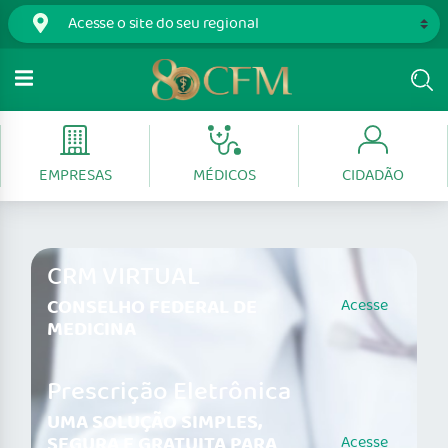
EMPRESAS
MÉDICOS
CIDADÃO
CRM VIRTUAL
CONSELHO FEDERAL DE
Acesse
MEDICINA
Prescrição Eletrônica
UMA SOLUÇÃO SIMPLES,
SEGURA E GRATUITA PARA
Acesse