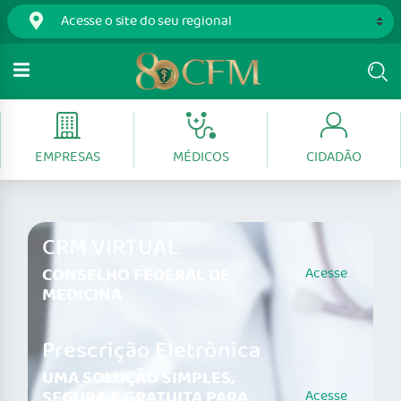
EMPRESAS
MÉDICOS
CIDADÃO
CRM VIRTUAL
CONSELHO FEDERAL DE
Acesse
MEDICINA
Prescrição Eletrônica
UMA SOLUÇÃO SIMPLES,
SEGURA E GRATUITA PARA
Acesse