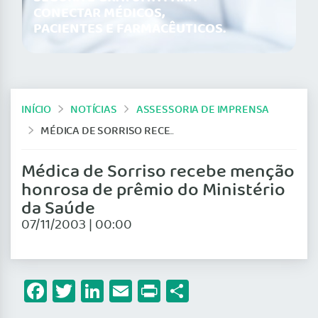
CONECTAR MÉDICOS,
PACIENTES E FARMACÊUTICOS.
INÍCIO
NOTÍCIAS
ASSESSORIA DE IMPRENSA
MÉDICA DE SORRISO RECEBE MENÇÃO HONROSA DE PRÊMIO DO MINISTÉRIO DA SAÚDE
Médica de Sorriso recebe menção
honrosa de prêmio do Ministério
da Saúde
07/11/2003 | 00:00
Facebook
Twitter
LinkedIn
Email
Print
Share