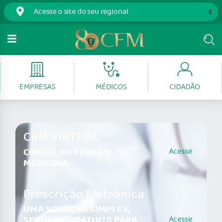
EMPRESAS
MÉDICOS
CIDADÃO
CRM VIRTUAL
CONSELHO FEDERAL DE
Acesse
MEDICINA
Prescrição Eletrônica
UMA SOLUÇÃO SIMPLES,
SEGURA E GRATUITA PARA
Acesse