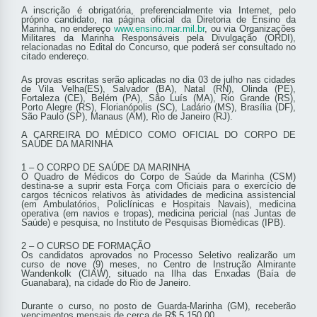
A inscrição é obrigatória, preferencialmente via Internet, pelo
próprio candidato, na página oficial da Diretoria de Ensino da
Marinha, no endereço
www.ensino.mar.mil.br
, ou via Organizações
Militares da Marinha Responsáveis pela Divulgação (ORDI),
relacionadas no Edital do Concurso, que poderá ser consultado no
citado endereço.
As provas escritas serão aplicadas no dia 03 de julho nas cidades
de Vila Velha(ES), Salvador (BA), Natal (RN), Olinda (PE),
Fortaleza (CE), Belém (PA), São Luís (MA), Rio Grande (RS),
Porto Alegre (RS), Florianópolis (SC), Ladário (MS), Brasília (DF),
São Paulo (SP), Manaus (AM), Rio de Janeiro (RJ).
A CARREIRA DO MÉDICO COMO OFICIAL DO CORPO DE
SAÚDE DA MARINHA
1 – O CORPO DE SAÚDE DA MARINHA
O Quadro de Médicos do Corpo de Saúde da Marinha (CSM)
destina-se a suprir esta Força com Oficiais para o exercício de
cargos técnicos relativos às atividades de medicina assistencial
(em Ambulatórios, Policlínicas e Hospitais Navais), medicina
operativa (em navios e tropas), medicina pericial (nas Juntas de
Saúde) e pesquisa, no Instituto de Pesquisas Biomédicas (IPB).
2 – O CURSO DE FORMAÇÃO
Os candidatos aprovados no Processo Seletivo realizarão um
curso de nove (9) meses, no Centro de Instrução Almirante
Wandenkolk (CIAW), situado na Ilha das Enxadas (Baía de
Guanabara), na cidade do Rio de Janeiro.
Durante o curso, no posto de Guarda-Marinha (GM), receberão
vencimentos mensais de cerca de R$ 5.150,00.