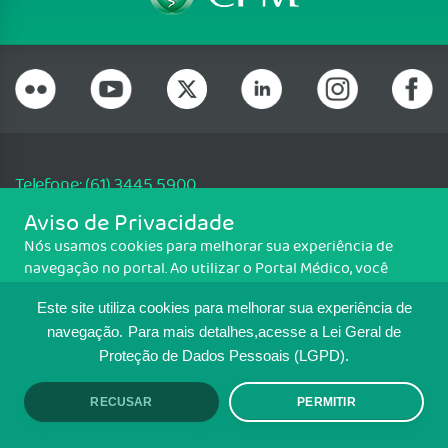
Telefone: (61) 3445 5900
Email: cfm@portalmedico.org.br
Aviso de Privacidade
SGAS 616, Conjunto D, Lote 115, L2 Sul, Brasília/DF - CEP: 70200-760 -
Nós usamos cookies para melhorar sua experiência de
CNPJ: 33.583.550/0001-30
navegação no portal. Ao utilizar o Portal Médico, você
Copyright CFM. Todos os direitos reservados.
concorda com a política de monitoramento de cookies.
Este site utiliza cookies para melhorar sua experiência de
Para ter mais informações sobre como isso é feito, acesse
MAPA DO SITE
Política de cookies
. Se você concorda, clique em ACEITO.
navegação.
Para mais detalhes,acesse a Lei Geral de
Proteção de Dados Pessoais (LGPD).
TRANSPARÊNCIA E PRESTAÇÃO DE
CONTAS
RECUSAR
PERMITIR
ACEITO