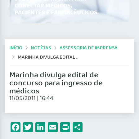
CONECTAR MÉDICOS,
PACIENTES E FARMACÊUTICOS.
INÍCIO
NOTÍCIAS
ASSESSORIA DE IMPRENSA
MARINHA DIVULGA EDITAL DE CONCURSO PARA INGRESSO DE MÉDICOS
Marinha divulga edital de
concurso para ingresso de
médicos
11/05/2011 | 16:44
Facebook
Twitter
LinkedIn
Email
Print
Share