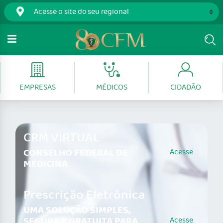
EMPRESAS
MÉDICOS
CIDADÃO
CRM VIRTUAL
CONSELHO FEDERAL DE
Acesse
MEDICINA
Prescrição Eletrônica
UMA SOLUÇÃO SIMPLES,
SEGURA E GRATUITA PARA
Acesse