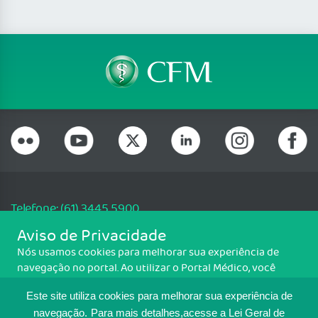
Telefone: (61) 3445 5900
Email: cfm@portalmedico.org.br
Aviso de Privacidade
SGAS 616, Conjunto D, Lote 115, L2 Sul, Brasília/DF - CEP: 70200-760 -
Nós usamos cookies para melhorar sua experiência de
CNPJ: 33.583.550/0001-30
navegação no portal. Ao utilizar o Portal Médico, você
Copyright CFM. Todos os direitos reservados.
concorda com a política de monitoramento de cookies.
Este site utiliza cookies para melhorar sua experiência de
Para ter mais informações sobre como isso é feito, acesse
MAPA DO SITE
Política de cookies
. Se você concorda, clique em ACEITO.
navegação.
Para mais detalhes,acesse a Lei Geral de