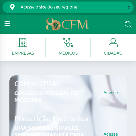
EMPRESAS
MÉDICOS
CIDADÃO
CRM VIRTUAL
CONSELHO FEDERAL DE
Acesse
MEDICINA
Prescrição Eletrônica
UMA SOLUÇÃO SIMPLES,
SEGURA E GRATUITA PARA
Acesse