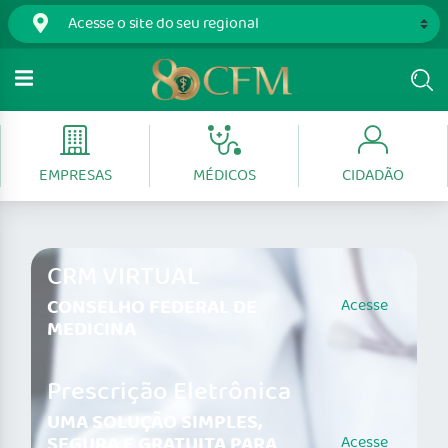
EMPRESAS
MÉDICOS
CIDADÃO
CRM VIRTUAL
CONSELHO FEDERAL DE
Acesse
MEDICINA
Prescrição Eletrônica
UMA SOLUÇÃO SIMPLES,
SEGURA E GRATUITA PARA
Acesse