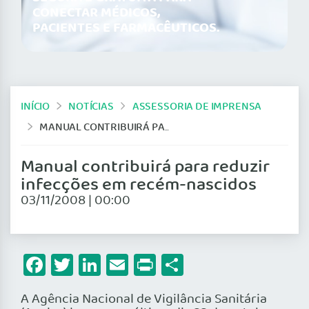
CONECTAR MÉDICOS,
PACIENTES E FARMACÊUTICOS.
INÍCIO
NOTÍCIAS
ASSESSORIA DE IMPRENSA
MANUAL CONTRIBUIRÁ PARA REDUZIR INFECÇÕES EM RECÉM-NASCIDOS
Manual contribuirá para reduzir
infecções em recém-nascidos
03/11/2008 | 00:00
Facebook
Twitter
LinkedIn
Email
Print
Share
A Agência Nacional de Vigilância Sanitária