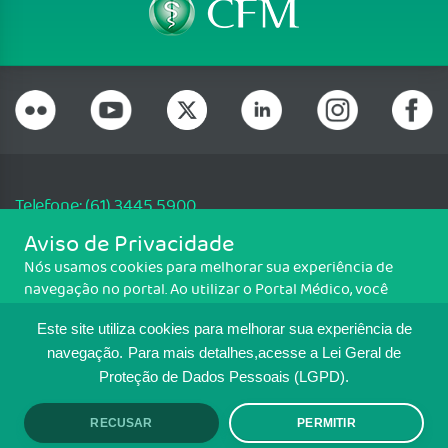
Telefone: (61) 3445 5900
Email: cfm@portalmedico.org.br
Aviso de Privacidade
SGAS 616, Conjunto D, Lote 115, L2 Sul, Brasília/DF - CEP: 70200-760 -
Nós usamos cookies para melhorar sua experiência de
CNPJ: 33.583.550/0001-30
navegação no portal. Ao utilizar o Portal Médico, você
Copyright CFM. Todos os direitos reservados.
concorda com a política de monitoramento de cookies.
Este site utiliza cookies para melhorar sua experiência de
Para ter mais informações sobre como isso é feito, acesse
MAPA DO SITE
Política de cookies
. Se você concorda, clique em ACEITO.
navegação.
Para mais detalhes,acesse a Lei Geral de
Proteção de Dados Pessoais (LGPD).
TRANSPARÊNCIA E PRESTAÇÃO DE
CONTAS
RECUSAR
PERMITIR
ACEITO