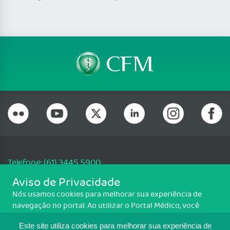
Telefone: (61) 3445 5900
Email: cfm@portalmedico.org.br
Aviso de Privacidade
SGAS 616, Conjunto D, Lote 115, L2 Sul, Brasília/DF - CEP: 70200-760 -
Nós usamos cookies para melhorar sua experiência de
CNPJ: 33.583.550/0001-30
navegação no portal. Ao utilizar o Portal Médico, você
Copyright CFM. Todos os direitos reservados.
concorda com a política de monitoramento de cookies.
Este site utiliza cookies para melhorar sua experiência de
Para ter mais informações sobre como isso é feito, acesse