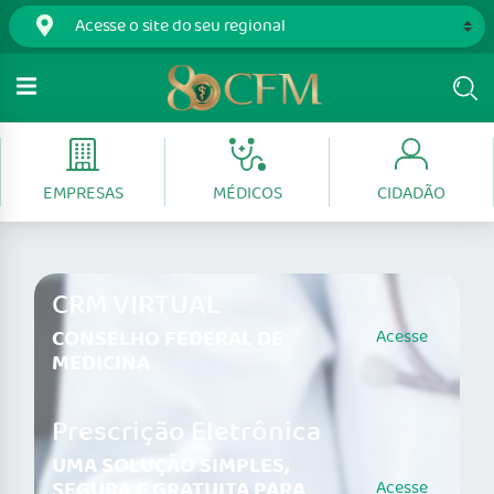
EMPRESAS
MÉDICOS
CIDADÃO
CRM VIRTUAL
CONSELHO FEDERAL DE
Acesse
MEDICINA
Prescrição Eletrônica
UMA SOLUÇÃO SIMPLES,
SEGURA E GRATUITA PARA
Acesse