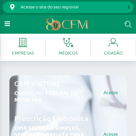
EMPRESAS
MÉDICOS
CIDADÃO
CRM VIRTUAL
CONSELHO FEDERAL DE
Acesse
MEDICINA
Prescrição Eletrônica
UMA SOLUÇÃO SIMPLES,
SEGURA E GRATUITA PARA
Acesse