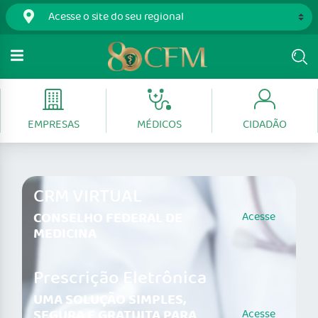
EMPRESAS
MÉDICOS
CIDADÃO
CRM VIRTUAL
CONSELHO FEDERAL DE
Acesse
MEDICINA
Prescrição Eletrônica
UMA SOLUÇÃO SIMPLES,
SEGURA E GRATUITA PARA
Acesse