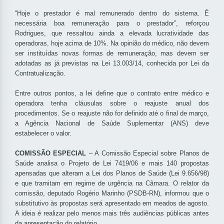
“Hoje o prestador é mal remunerado dentro do sistema. É
necessária boa remuneração para o prestador”, reforçou
Rodrigues, que ressaltou ainda a elevada lucratividade das
operadoras, hoje acima de 10%. Na opinião do médico, não devem
ser instituídas novas formas de remuneração, mas devem ser
adotadas as já previstas na Lei 13.003/14, conhecida por Lei da
Contratualização.
Entre outros pontos, a lei define que o contrato entre médico e
operadora tenha cláusulas sobre o reajuste anual dos
procedimentos. Se o reajuste não for definido até o final de março,
a Agência Nacional de Saúde Suplementar (ANS) deve
estabelecer o valor.
COMISSÃO ESPECIAL
– A Comissão Especial sobre Planos de
Saúde analisa o Projeto de Lei 7419/06 e mais 140 propostas
apensadas que alteram a Lei dos Planos de Saúde (Lei 9.656/98)
e que tramitam em regime de urgência na Câmara. O relator da
comissão, deputado Rogério Marinho (PSDB-RN), informou que o
substitutivo às propostas será apresentado em meados de agosto.
A ideia é realizar pelo menos mais três audiências públicas antes
da apresentação do relatório.