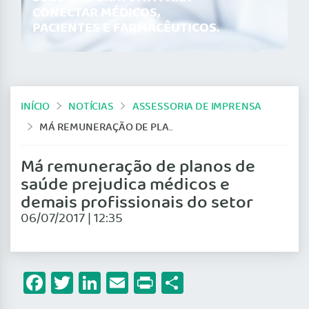
CONECTAR MÉDICOS,
PACIENTES E FARMACÊUTICOS.
INÍCIO
NOTÍCIAS
ASSESSORIA DE IMPRENSA
MÁ REMUNERAÇÃO DE PLANOS DE SAÚDE PREJUDICA MÉDICOS E DEMAIS PROFISSIONAIS DO SETOR
Má remuneração de planos de
saúde prejudica médicos e
demais profissionais do setor
06/07/2017 | 12:35
Facebook
Twitter
LinkedIn
Email
Print
Share