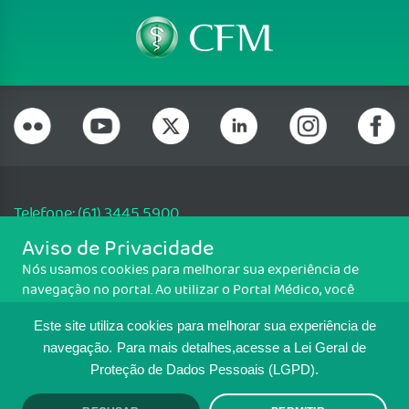
Telefone: (61) 3445 5900
Email: cfm@portalmedico.org.br
Aviso de Privacidade
SGAS 616, Conjunto D, Lote 115, L2 Sul, Brasília/DF - CEP: 70200-760 -
Nós usamos cookies para melhorar sua experiência de
CNPJ: 33.583.550/0001-30
navegação no portal. Ao utilizar o Portal Médico, você
Copyright CFM. Todos os direitos reservados.
concorda com a política de monitoramento de cookies.
Este site utiliza cookies para melhorar sua experiência de
Para ter mais informações sobre como isso é feito, acesse
MAPA DO SITE
Política de cookies
. Se você concorda, clique em ACEITO.
navegação.
Para mais detalhes,acesse a Lei Geral de
Proteção de Dados Pessoais (LGPD).
TRANSPARÊNCIA E PRESTAÇÃO DE