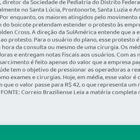
 diretor da Sociedade de Pediatria do Distrito Feder
ialmente no Santa Lúcia, Prontonorte, Santa Luzia e 
s Por enquanto, os maiores atingidos pelo movimento 
do boicote pretendam estender o protesto às empresa
lden Cross. A direção da SulAmérica entende que a em
e ao protesto. Para o usuário do plano, esse protesto
a hora da consulta ou mesmo de uma cirurgia. Os mé
oras e entregam notas fiscais aos usuários. Com as n
arcimento é feito apenas do valor que a empresa pag
aúde tem o objetivo de pressionar as operadoras a re
mo exames e cirurgias. Hoje, em média, esse valor é 
m que o valor passe para R$ 42, o que representa um
 FONTE: Correio Braziliense Leia a matéria completa 