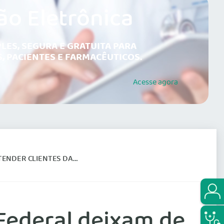
ão Eletrônica
LES, SEGURA E GRATUITA PARA
, PACIENTES E FARMACÊUTICOS.
Acesse
agora
LIENTES DA SULAMÉRICA
 Federal deixam de