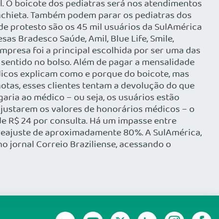
al. O boicote dos pediatras será nos atendimentos
Anchieta. Também podem parar os pediatras dos
de protesto são os 45 mil usuários da SulAmérica
s Bradesco Saúde, Amil, Blue Life, Smile,
presa foi a principal escolhida por ser uma das
 é sentido no bolso. Além de pagar a mensalidade
dicos explicam como e porque do boicote, mas
otas, esses clientes tentam a devolução do que
aria ao médico – ou seja, os usuários estão
ajustarem os valores de honorários médicos – o
de R$ 24 por consulta. Há um impasse entre
 reajuste de aproximadamente 80%. A SulAmérica,
no jornal Correio Braziliense, acessando o