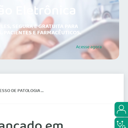
ão Eletrônica
LES, SEGURA E GRATUITA PARA
, PACIENTES E FARMACÊUTICOS.
Acesse
agora
CA/MEDICINA LABORATORIAL
 lançado em