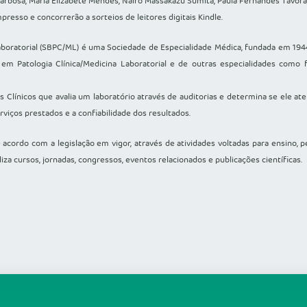
arbosa, Maria Elizabete Mendes, Nairo Massakazu Sumita, Paula Fernandes Távora,
esso e concorrerão a sorteios de leitores digitais Kindle.
Laboratorial (SBPC/ML) é uma Sociedade de Especialidade Médica, fundada em 1944
 em Patologia Clínica/Medicina Laboratorial e de outras especialidades como f
Clínicos que avalia um laboratório através de auditorias e determina se ele at
viços prestados e a confiabilidade dos resultados.
e acordo com a legislação em vigor, através de atividades voltadas para ensino, 
iza cursos, jornadas, congressos, eventos relacionados e publicações científicas.