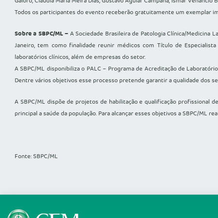
Galoro, Claudia Maria Meira Dias, Gustavo Aguiar Campana, Ismar Venâncio B
Todos os participantes do evento receberão gratuitamente um exemplar impr
Sobre a SBPC/ML –
A Sociedade Brasileira de Patologia Clínica/Medicina 
Janeiro, tem como finalidade reunir médicos com Título de Especialista
laboratórios clínicos, além de empresas do setor.
A SBPC/ML disponibiliza o PALC – Programa de Acreditação de Laboratórios 
Dentre vários objetivos esse processo pretende garantir a qualidade dos ser
A SBPC/ML dispõe de projetos de habilitação e qualificação profissional d
principal a saúde da população. Para alcançar esses objetivos a SBPC/ML real
Fonte: SBPC/ML